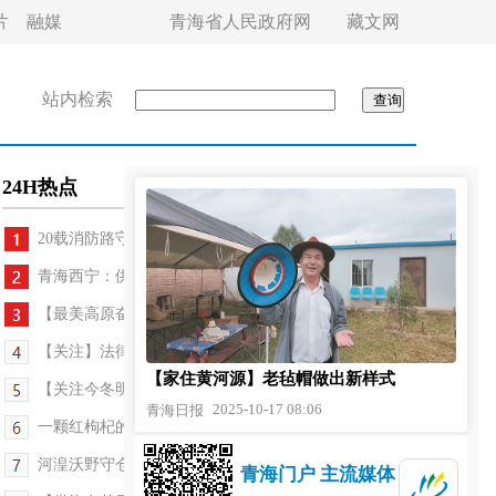
片
融媒
青海省人民政府网
藏文网
站内检索
24H热点
20载消防路守护万家平安——“西宁新韵 时代华...
青海西宁：供暖首日，525个物业供暖小区全部供暖
【最美高原奋斗者·最美交通人】15年接送路 照亮一...
【关注】法律监督规范化 案件办理更高效
【家住黄河源】老毡帽做出新样式
【关注今冬明春供暖】供暖首日 记者分四路入户“探...
2025-10-17 08:06
青海日报
一颗红枸杞的全球之旅——青海格尔木研学解锁产业...
河湟沃野守仓廪——写在第45个世界粮食日到来之际
青海门户 主流媒体