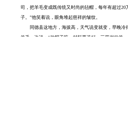
司，把羊毛变成既传统又时尚的毡帽，每年有超过20
子。”他笑着说，眼角堆起慈祥的皱纹。
同德县这地方，海拔高，天气说变就变，早晚冷得
羊毛一边说：“做帽子嘛，材料要选好。三四岁的羊，
掉，毛根对齐，用木棍慢慢打，急不得。”
做一顶毡帽要费不少工夫。先把软绵绵的羊毛在厚
来，拽着绳子反复揉搓。“水没干的时候，要轻轻捶打
手，“每一次拍打，都是跟羊毛说话，它听懂了，才能
走进加环多杰的家，柜子上有一顶特别引人注意的
做装饰，既保留了老味道，又有新感觉。“以前的毡帽
释，“我把新样子和旧工艺掺和在一起，让帽子‘时髦’
这么一创新，加环多杰做的毡帽越来越抢手。每年
日，到处都能看到戴加环多杰毡帽的牧民，漂亮的帽