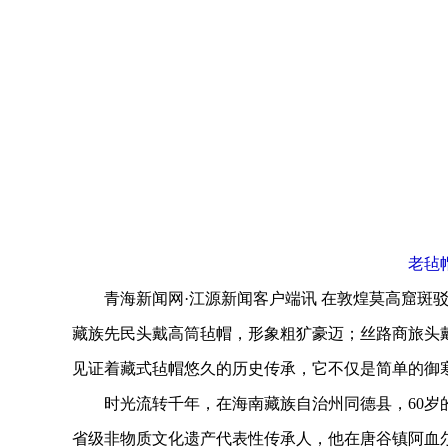
老毡
青海新闻网·江源新闻客户端讯 在敦煌莫高窟斑驳
藏族先民头戴高筒毡帽，形象粗犷豪迈；丝路商旅头
见证着藏式毡帽悠久的历史传承，它不仅是简单的御
时光流转千年，在海南藏族自治州同德县，60岁的
省级非物质文化遗产代表性传承人，他在唐谷镇阿血