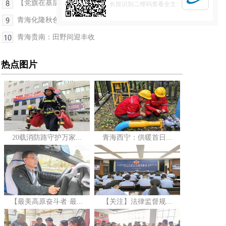
【党旗在基层一线高高飘扬】四年驻村路 乡音解乡愁...
长按识别二维码查看全文
青海化隆秋色迷人眼
青海贵南：田野间迎丰收
热点图片
20载消防路守护万家...
青海西宁：供暖首日...
【最美高原奋斗者·最...
【关注】法律监督规...