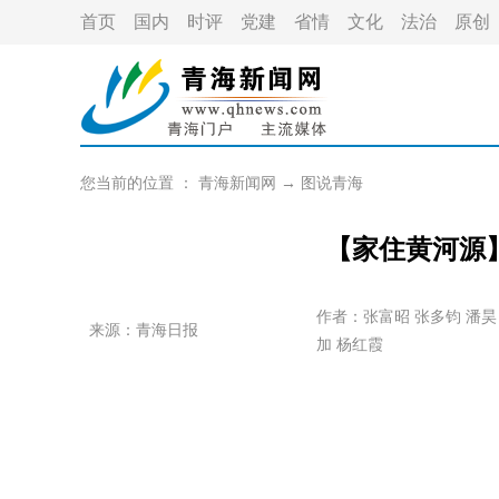
首页
国内
时评
党建
省情
文化
法治
原创
您当前的位置 ：
青海新闻网
→
图说青海
【家住黄河源
作者：
张富昭 张多钧 潘昊
来源：青海日报
加 杨红霞