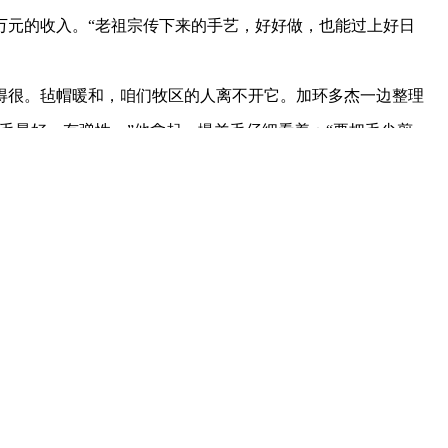
万元的收入。“老祖宗传下来的手艺，好好做，也能过上好日
很。毡帽暖和，咱们牧区的人离不开它。加环多杰一边整理
毛最好，有弹性。”他拿起一撮羊毛仔细看着：“要把毛尖剪
毯子上铺成圆形，洒上干净的黄河水，再用牛皮绳紧紧绑起
几千下。”加环多杰伸出那双因为常年劳作而粗糙开裂的
变成一顶好帽子。”
毡帽。这顶帽子看起来普通，细看却用上了藏装的传统线条
厚实，暖和是暖和，就是样子太老气了。”他摸着帽子解
起来，年轻人看了都喜欢。”
从夏天忙到过年，订单一个接一个。在同德县，每到重要节
子和藏服配在一起，成了草原上最美的风景。