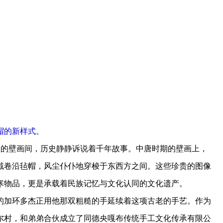
帽的新样式。
的壁画间，历史静静诉说着千年故事。中唐时期的壁画上，
戴卷沿毡帽，风尘仆仆地穿梭于东西方之间。这些珍贵的图像
寒物品，更是承载着民族记忆与文化认同的文化遗产。
加环多杰正用他那双粗糙的手延续着这项古老的手艺。作为
尔村，和弟弟合伙成立了同德央嘎布传统手工文化传承有限公