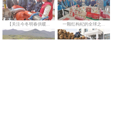
【关注今冬明春供暖...
一颗红枸杞的全球之...
河湟沃野守仓廪——...
【党旗在基层一线高...