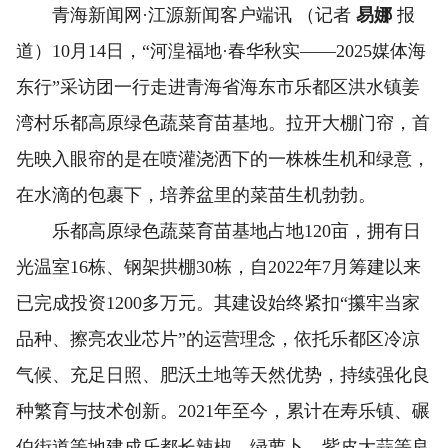
青海新闻网
·江源新闻客户端讯 （记者
易娜
报
道）10月14日，“河湟福地·春华秋实——2025媒体海
东行”采访团一行走进青海省海东市
乐都区洪水镇姜
湾村乐都高原绿色蔬菜育苗基地
。
拉开大棚门帘，首
先映入眼帘的是在喷灌浇洒下的一株株生机和绿意，
在水滴的包裹下，培养盆里的菜苗生机勃勃。
乐都高原绿色蔬菜育苗基地占地120亩，拥有日
光温室16栋、钢架拱棚30栋，自2022年7月筹建以来
已完成投资1200多万元。其建设始终紧扣“攥牢当家
品种、擦亮农业芯片”的运营理念，依托乐都区冷凉
气候、充足日照、肥沃土地等天然优势，持续强化良
种繁育与技术创新。2021年至今，累计在寿乐镇、碾
伯街道等地建成乐都长辣椒、绿萝卜、紫皮大蒜等良