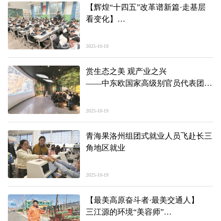
【辉煌“十四五”改革谱新篇·走基层
看变化】
优质资源跨越山海“链”课堂
2025-10-19
赏生态之美 观产业之兴
——中东欧国家高级别官员代表团访
青见闻
2025-10-19
青海果洛州组团式就业人员飞赴长三
角地区就业
2025-10-19
【最美高原奋斗者·最美交通人】
三江源的环境“美容师”