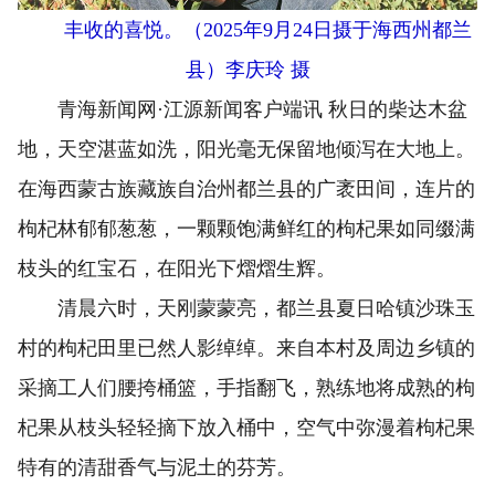
丰收的喜悦。（2025年9月24日摄于海西州都兰
县）李庆玲 摄
青海新闻网·江源新闻客户端讯 秋日的柴达木盆
地，天空湛蓝如洗，阳光毫无保留地倾泻在大地上。
在海西蒙古族藏族自治州都兰县的广袤田间，连片的
枸杞林郁郁葱葱，一颗颗饱满鲜红的枸杞果如同缀满
枝头的红宝石，在阳光下熠熠生辉。
清晨六时，天刚蒙蒙亮，都兰县夏日哈镇沙珠玉
村的枸杞田里已然人影绰绰。来自本村及周边乡镇的
采摘工人们腰挎桶篮，手指翻飞，熟练地将成熟的枸
杞果从枝头轻轻摘下放入桶中，空气中弥漫着枸杞果
特有的清甜香气与泥土的芬芳。