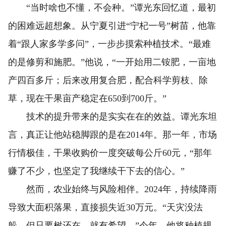
“当时啥也不懂，不会种。”谭光东回忆道，最初
的困难远超想象。从宁夏引进“宁杞一号”树苗，他靠
着“跟人家多学多问”，一步步摸索种植技术。“最难
的是修剪和施肥。”他说，“一开始用二铵肥，一亩地
产四百多斤；后来改用复合肥，配合科学剪枝、除
草，现在干果亩产稳定在650到700斤。”
技术的提升带来的是实实在在的效益。谭光东坦
言，真正让他站稳脚跟的是在2014年。那一年，市场
行情极佳，干果收购价一度突破每公斤60元，“那年
赚了不少，也坚定了我继续干下去的信心。”
然而，农业始终与风险相伴。2024年，持续降雨
导致大面积落果，直接损失近30万元。“天灾没法
躲，但只要树还在，就有希望。”今年，他将种植规