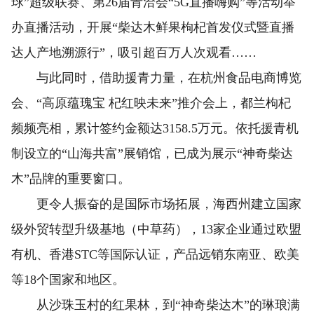
球”超级联赛、第26届青洽会“5G直播嗨购”等活动举
办直播活动，开展“柴达木鲜果枸杞首发仪式暨直播
达人产地溯源行”，吸引超百万人次观看……
与此同时，借助援青力量，在杭州食品电商博览
会、“高原蕴瑰宝 杞红映未来”推介会上，都兰枸杞
频频亮相，累计签约金额达3158.5万元。依托援青机
制设立的“山海共富”展销馆，已成为展示“神奇柴达
木”品牌的重要窗口。
更令人振奋的是国际市场拓展，海西州建立国家
级外贸转型升级基地（中草药），13家企业通过欧盟
有机、香港STC等国际认证，产品远销东南亚、欧美
等18个国家和地区。
从沙珠玉村的红果林，到“神奇柴达木”的琳琅满