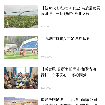
【新时代 新征程 新伟业·高质量发展
调研行】一颗彩椒的欧亚之旅
——打造“高地”建设“四地”蹲点调研
之七
2025-10-23
兰西城市群青少年足球赛鸣哨
2025-10-23
【感党恩 听党话 跟党走·和谐青海
行】一个家安心 一条心圆梦
2025-10-23
追寻放归足迹——祁连山国家公园