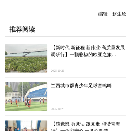
编辑：赵生欣
推荐阅读
【新时代 新征程 新伟业·高质量发展
调研行】一颗彩椒的欧亚之旅
——打造“高地”建设“四地”蹲点调研
之七
2025-10-23
兰西城市群青少年足球赛鸣哨
2025-10-23
【感党恩 听党话 跟党走·和谐青海
行】一个家安心 一条心圆梦