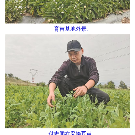
育苗基地外景。
付志鹏在采摘豆苗。