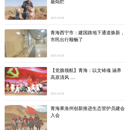
最灿烂
2025-10-28
青海西宁市：建国路地下通道焕新，
市民出行顺畅了
2025-10-28
【党旗领航】青海：以文铸魂 涵养
高原清风
以廉育人 厚植江源廉韵
2025-10-28
青海果洛州创新推进生态管护员建会
入会