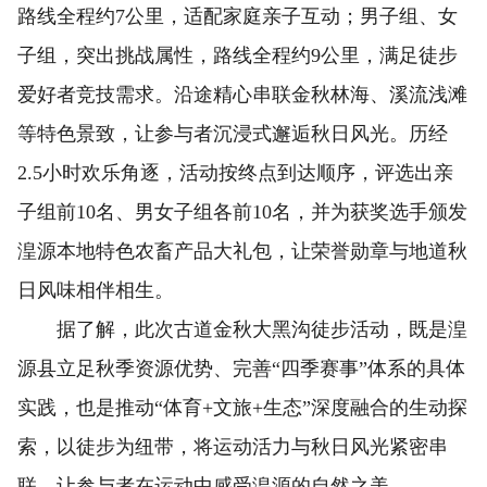
路线全程约7公里，适配家庭亲子互动；男子组、女
子组，突出挑战属性，路线全程约9公里，满足徒步
爱好者竞技需求。沿途精心串联金秋林海、溪流浅滩
等特色景致，让参与者沉浸式邂逅秋日风光。历经
2.5小时欢乐角逐，活动按终点到达顺序，评选出亲
子组前10名、男女子组各前10名，并为获奖选手颁发
湟源本地特色农畜产品大礼包，让荣誉勋章与地道秋
日风味相伴相生。
据了解，此次古道金秋大黑沟徒步活动，既是湟
源县立足秋季资源优势、完善“四季赛事”体系的具体
实践，也是推动“体育+文旅+生态”深度融合的生动探
索，以徒步为纽带，将运动活力与秋日风光紧密串
联，让参与者在运动中感受湟源的自然之美。