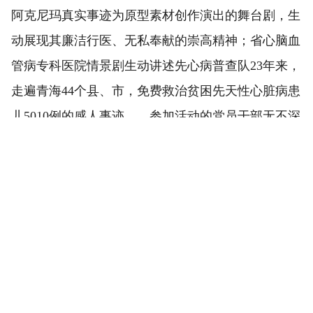
阿克尼玛真实事迹为原型素材创作演出的舞台剧，生
动展现其廉洁行医、无私奉献的崇高精神；省心脑血
管病专科医院情景剧生动讲述先心病普查队23年来，
走遍青海44个县、市，免费救治贫困先天性心脏病患
儿5010例的感人事迹……参加活动的党员干部无不深
受震撼，纷纷表示要积极向先进学习、向榜样学习，
从我做起、从现在做起，共同推动引领广大医护人员
弘扬廉洁之风，涵养道德情操，提升品行修养，形成
遵规守纪的思想自觉，营造风清气正的从医环境。
省教育厅突出教师引领、学生参与、文化先行、
立德树人，开展“清风校园”系列教育活动，结合各学
段青少年认知特点和思想实际，将社会主义核心价值