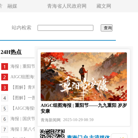
片
融媒
青海省人民政府网
藏文网
站内检索
24H热点
海报 | 重阳节
AIGC组图海报 | 重阳节——九九重阳 岁岁安康
【图解】青海：七方面具体措施细化困境儿童福利保...
【图解】一图读懂新修订的《青海省老年人权益保障...
AIGC组图海报 | 重阳节——九九重阳 岁岁
【AIGC海报组图】世界粮食日 | 守护粮食未来，从一...
安康
海报 | 国庆节——盛世华诞 九州同庆
2025-10-29 08:59
青海新闻网
海报丨第八个中国农民丰收节
青海门户 主流媒体