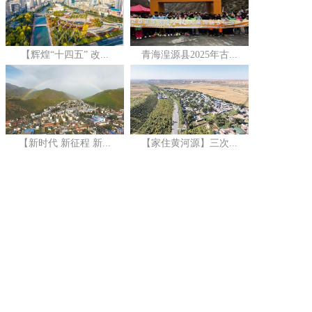
【辉煌“十四五” 改...
青海湟源县2025年古...
【新时代 新征程 新...
【家住黄河源】三次...