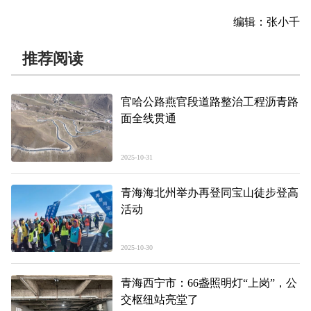
编辑：张小千
推荐阅读
官哈公路燕官段道路整治工程沥青路
面全线贯通
2025-10-31
青海海北州举办再登同宝山徒步登高
活动
2025-10-30
青海西宁市：66盏照明灯“上岗”，公
交枢纽站亮堂了