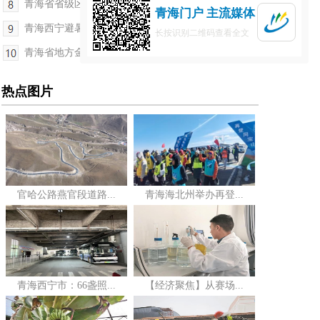
青海省省级区域医疗中心（海南州）正式启用
青海门户 主流媒体
青海西宁避暑房推介会热度攀升
长按识别二维码查看全文
青海省地方金融监督管理局原一级巡视员吴春庆接受...
热点图片
官哈公路燕官段道路...
青海海北州举办再登...
青海西宁市：66盏照...
【经济聚焦】从赛场...