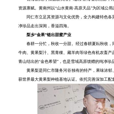
资源禀赋。黄南州以“山水黄南·高原天品”为区域公
同仁市立足其资源与文化优势，全力构建特色各异
净珍品走出深闺，香溢四海。
梨乡“金果”链出甜蜜产业
春耕一分忙，秋收一分甜。经过春耕夏耘秋收，同仁
牛肉、黄果梨汁、黑青稞、藏羊肉等绿色有机农畜产
青山结出的“金色希望”，也是雪域高原馈赠的纯净珍
黄果梨是同仁市隆务河谷独有的特产，果味浓郁、营
获世界最大黄果梨种植基地认证。依托完善深加工配