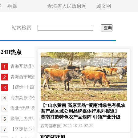
片
融媒
青海省人民政府网
藏文网
站内检索
24H热点
青海互助县72件民生实事托起群众安居梦
青海西宁城西区：持续深化“甘霖工程”品牌建设
【辉煌“十四五” 改革谱新篇·说说这五年】火焰蔘...
海东高原特色农作物种质资源保护步入法治化
【“山水黄南 高原天品”黄南州绿色有机农
海北“优品”亮相山东畜牧业博览会
畜产品区域公用品牌媒体行系列报道】
黄南打造特色农产品矩阵 引领产业升级
聚智汇力共话清能新未来——2025青海清洁能源发展...
2025-10-31 07:29
西海都市报
【坚定信心 实干争先】省商务厅：首创“每月一链”...