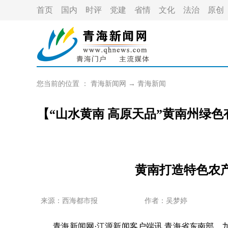
首页
国内
时评
党建
省情
文化
法治
原创
您当前的位置 ：
青海新闻网
→
青海新闻
【“山水黄南 高原天品”黄南州绿
黄南打造特色农
来源：
西海都市报
作者：
吴梦婷
青海新闻网·江源新闻客户端讯 青海省东南部，九