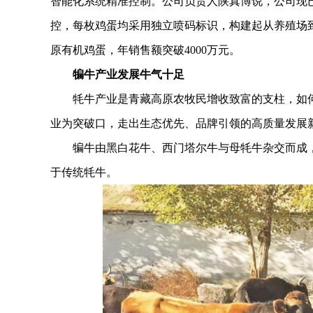
智能化系统精准控制。公司负责人陕真博说，公司现
控，每枚鸡蛋均采用独立喷码标识，构建起从养殖场
原有机鸡蛋，年销售额突破4000万元。
犏牛产业发展牛气十足
牦牛产业是青藏高原农牧民增收致富的支柱，如何
业为突破口，走出生态优先、品牌引领的高质量发展
犏牛由黑白花牛、西门塔尔牛与母牦牛杂交而成，
于传统牦牛。