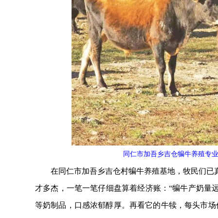
同仁市加吾乡吉仓犏牛养殖专业
在同仁市加吾乡吉仓村犏牛养殖基地，牧民们已真
才多杰，一笔一笔仔细盘算着经济账：“犏牛产奶量
等奶制品，口感浓郁醇厚。再看它的牛犊，每头市场