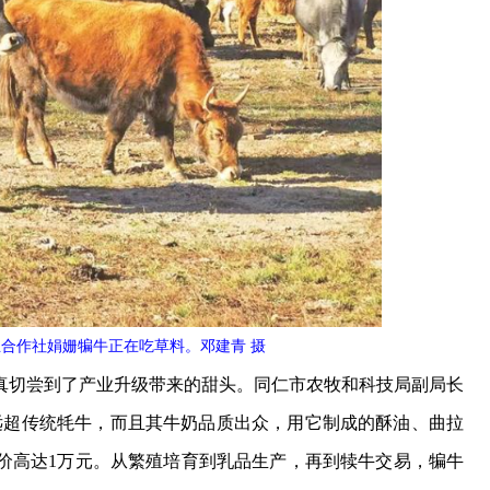
合作社娟姗犏牛正在吃草料。邓建青 摄
切尝到了产业升级带来的甜头。同仁市农牧和科技局副局长
远超传统牦牛，而且其牛奶品质出众，用它制成的酥油、曲拉
价高达1万元。从繁殖培育到乳品生产，再到犊牛交易，犏牛