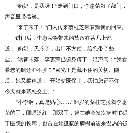
“奶奶，是我呀！”走到门口，李惠荣敲了敲门，
声音里带着笑。
“来了来了！”门内传来蔡桂芝带着颤音的回应。
进门后，李惠荣将带来的盐放在茶几上说
道：“奶奶，天冷了，出门不方便，给您带了些
盐。”话音未落，李惠荣已俯身蹲下，轻声问：“我看
看您的腿还肿不肿？”目光里是藏不住的关切。随
后，她又柔声道：“开始交医保了，我怕您记不住，
今天就来帮您交上。”
“小李啊，真是贴心……”84岁的蔡桂芝拉着李惠
荣的手，眼眶泛红。那双手，曾在她突发疾病时忙碌
于医院的长廊，也曾在她孤寂的病榻前递来温热的饭