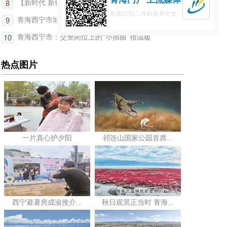
【新时代 新征程 新伟业·高质量发展调研行】战沙一...
长按识别二维码查看全文
青海西宁市城北区：二十里铺镇酸菜节“腌”出乡村...
青海西宁市：交警岗位上的“小插曲”很温暖
热点图片
一片真心护夕阳
祁连山国家公园首席...
西宁避暑房成渝推介...
秋日观景正当时 青海...