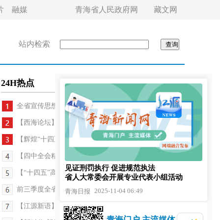
片
融媒
青海省人民政府网
藏文网
站内检索
24H热点
全省宣传思想文化系统学习宣传贯彻党的二十届...
【西海论坛】“投资于人”为发展注入新动能
【辉煌“十四五” 改革谱新篇·走基层 看变化】500...
【四中全会精神在基层】新屋展笑颜 幸福踏歌来
见证刑罚执行 促进规范执法
【“十四五”高质量发展答卷】青海全力推进交通基...
省人大常委会开展专业代表小组活动
前三季度全省农产品出口额增速居全国首位 “青字号...
2025-11-04 06:49
青海日报
【江源新语】初心和汗水浇灌“甜蜜果”——“懂感...
青海门户 主流媒体