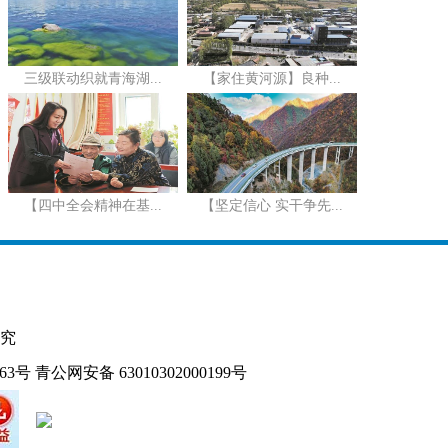
三级联动织就青海湖...
【家住黄河源】良种...
【四中全会精神在基...
【坚定信心 实干争先...
究
163号
青公网安备 63010302000199号