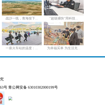
战沙一线，青海按下...
“超级捕快”用科技...
一座火车站的温度：...
为幸福买单 为生活充...
究
163号
青公网安备 63010302000199号