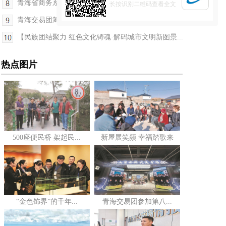
青海省商务系统多措并举 助力高原特色农产品出口实...
长按识别二维码查看全文
青海交易团筹备就绪 将赴第八届进博会开展多元合作
【民族团结聚力 红色文化铸魂·解码城市文明新图景...
热点图片
500座便民桥 架起民...
新屋展笑颜 幸福踏歌来
“金色饰界”的千年...
青海交易团参加第八...