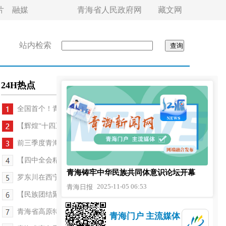
片
融媒
青海省人民政府网
藏文网
站内检索
24H热点
全国首个！青海小禾科技AI算法获备案 填补省内...
【辉煌“十四五” 改革谱新篇】“青字号”链通四海...
前三季度青海网络零售额同比增长39.1%
【四中全会精神在基层】一杯熬茶叙真情 邻里围坐话...
青海铸牢中华民族共同体意识论坛开幕
罗东川在西宁市、海东市宣讲党的二十届四中全会精...
2025-11-05 06:53
青海日报
【民族团结聚力 红色文化铸魂·解码城市文明新图景...
青海省高原特色农产品出口实现历史性突破
青海门户 主流媒体