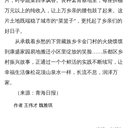
片，时令蔬菜四季飘香。良种繁育基地里，每座拱棚
万元以上的纯收入，让上万乡亲的腰包鼓了起来。这
片土地既端稳了城市的“菜篮子”，更托起了乡亲们的
好日子。
从承载着乡愁的下营藏族乡卡金门村的火烧馍馍
到康盛家园易地搬迁小区里绽放的笑脸……乐都区乡
村振兴故事，正通过一个个鲜活的实践不断续写，让
幸福生活像松花顶山泉水一样，长流不息，润泽万
家。
（来源：青海日报）
作者 王伟才 魏雅琪