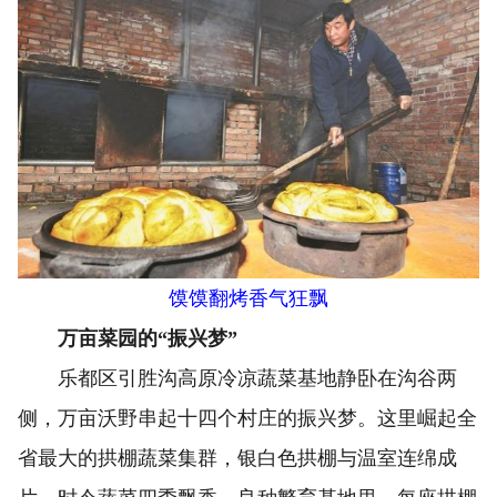
馍馍翻烤香气狂飘
万亩菜园的“振兴梦”
乐都区引胜沟高原冷凉蔬菜基地静卧在沟谷两
侧，万亩沃野串起十四个村庄的振兴梦。这里崛起全
省最大的拱棚蔬菜集群，银白色拱棚与温室连绵成