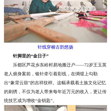
针线穿梭古韵悠扬
针脚里的“金日子”
乐都区芦花乡东岭村易地搬迁户——72岁王玉英
老人俯身案前，银针牵引着彩线，在绸缎上勾勒
出“象背云鼓”的吉祥纹样。这幅承载着土族文化记忆
的刺绣，不仅为老人带来每年近万元的收入，更让传
统技艺成为增收“金钥匙”。