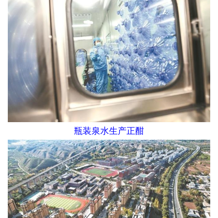
瓶装泉水生产正酣