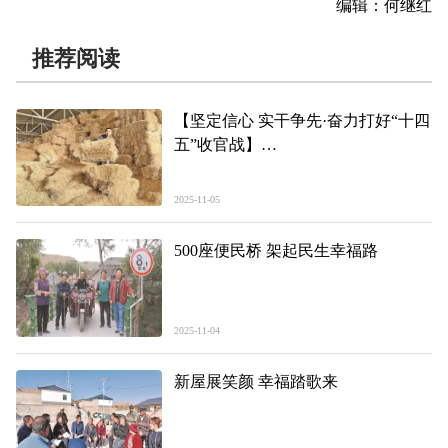
编辑：何继红
推荐阅读
【坚定信心 实干争先·奋力打好“十四
五”收官战】
青海泽库县：筑牢牦牛越冬“防护墙”
2025-11-05
500座便民桥 架起民生幸福路
2025-11-04
新屋展笑颜 幸福踏歌来