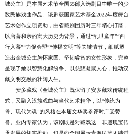
城公主》是本届艺术节全国55部入选剧目中唯一的少
数民族戏曲作品。该剧获国家艺术基金2022年度舞台
艺术创作立项资助，由省藏剧团历时三年精心打磨，
以唐蕃和亲的宏大历史为背景，通过“乱世童年”“西
行入蕃”“力促会盟”“传播文明”等关键情节，细腻塑
造出金城公主胸怀家国、坚韧睿智的女性形象，完整
呈现了她以智慧化解纷争、以慈悲凝聚人心，推动汉
藏文明交融的壮阔人生。
安多藏戏《金城公主》既保留了安多藏戏传统程
式，又融入汉族戏曲与当代艺术精华，以“传统为
骨、现代为魂”的风格在本届文华奖参评时广受赞
誉。业内专家认为，该剧既是对藏戏这一非遗瑰宝传
承发展的切实推动，也是向全国展示青海民族团结进