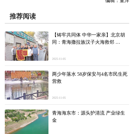
编辑：童洋
推荐阅读
【铸牢共同体 中华一家亲】北京胡
同：青海撒拉族汉子火海救邻
网友：这碗面盛着民族团结的温暖
2025-11-05
两少年落水 58岁保安与4名市民生死
营救
2025-11-05
青海海东市：源头护清流 产业绿生
金