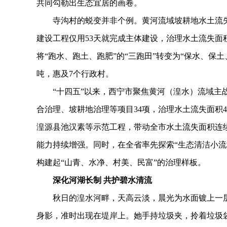
共同勾勒出生态宜居的画卷。
寺沟村的蜕变并非个例。黄河流域坡耕地水土流失综
建设工程仅用53天就完成主体建设，治理水土流失面积8
将“跑水、跑土、跑肥”的“三跑田”转变为“保水、保土、
吨，惠及7个行政村。
“十四五”以来，西宁市聚焦黄河（湟水）流域主战
合治理、坡耕地治理等项目34项，治理水土流失面积458
湟源县池汉素等示范工程，带动全市水土流失面积连续
能力持续增强。同时，在全省率先探索“生态清洁小流
构建起“山青、水净、村美、民富”的治理样板。
深化河湖长制 共护碧水清流
秋日的湟水河畔，天高云淡，晨光为水面镀上一层
身影，准时出现在堤岸上。她手持垃圾夹，拎着垃圾