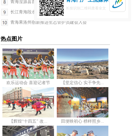
青海湟源县首次发现白肩雕
长按识别二维码查看全文
长江青海段水域生态接近历史最佳状态
青海果洛州创新推进生态管护员建会入会
热点图片
欢乐运动会 喜迎记者节
【坚定信心 实干争先...
【辉煌“十四五” 改...
田埂映初心 榜样照乡...