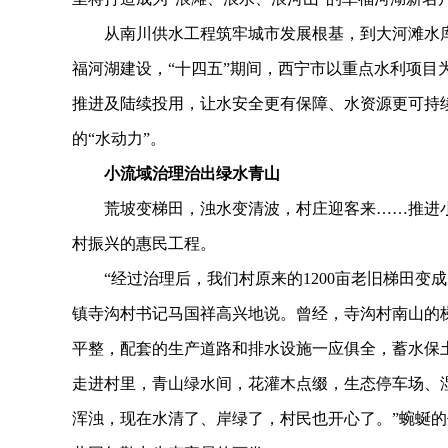
从南川供水工程筑牢城市发展根基，到大河滩水库
福河湖建设，“十四五”期间，西宁市以重点水利项目
推进及陆续投用，让水安全更有保障、水资源更可持
的“水动力”。
小流域治理治出绿水青山
荒坡变梯田，浊水变清波，村庄迎客来……推进小
村振兴的惠民工程。
“经过治理后，我们村原来的1200亩老旧梯田变成
镇寺沟村书记马国祥高兴地说。曾经，寺沟村南山的
平整，配套的生产道路和排水设施一应俱全，蓄水保
走进村里，青山绿水间，花灌木点缀，生态停车场、
浑浊，现在水清了、岸绿了，村民也开心了。”蜿蜒