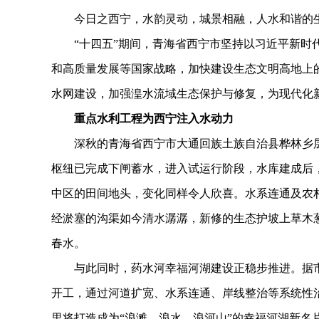
今日之西宁，水韵灵动，城景相融，人水和谐的生
“十四五”期间，青海省西宁市坚持以习近平新时代
和高质量发展等国家战略，加快建设生态文明高地上
水网建设，加强湟水流域生态保护与修复，为现代化
重点水利工程为西宁注入水动力
深秋的青海省西宁市大通回族土族自治县桦林乡层林
枢纽已完成下闸蓄水，进入试运行阶段，水库建成后
中区的田间地头，变化同样令人欣喜。水系连通及农
经淤塞的沟渠如今清水潺潺，新修的生态护坡上草木葱
春水。
与此同时，药水河幸福河湖建设正稳步推进。据市水
开工，通过河道扩宽、水系连通、岸线整治等系统性
里将打造成为“浪滩、浪水、浪河山”的幸福河湖新名