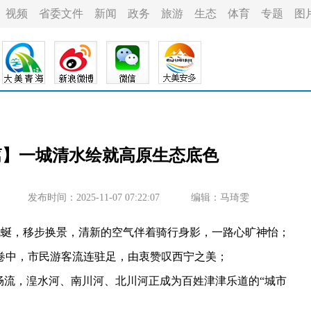
视频
省委文件
新闻
政务
旅游
生态
体育
专题
图
篇】一城清水绘就高原生态底色
发布时间：2025-11-07 07:22:07
编辑：马琦雯
蜒，移步换景，清新的空气伴着骑行身影，一路心旷神怡；
中，市民游客流连驻足，由衷赞叹西宁之美；
流，湟水河、南川河、北川河正成为百姓津津乐道的“城市