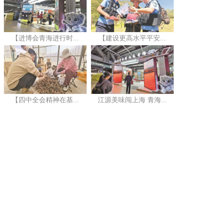
【进博会青海进行时...
【建设更高水平平安...
【四中全会精神在基...
江源美味闯上海 青海...