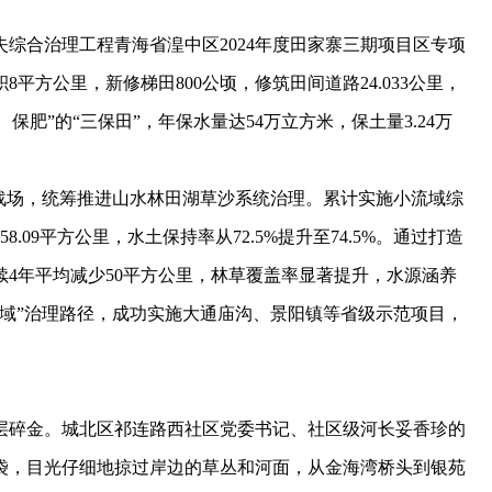
合治理工程青海省湟中区2024年度田家寨三期项目区专项
平方公里，新修梯田800公顷，修筑田间道路24.033公里，
保肥”的“三保田”，年保水量达54万立方米，保土量3.24万
场，统筹推进山水林田湖草沙系统治理。累计实施小流域综
.09平方公里，水土保持率从72.5%提升至74.5%。通过打造
4年平均减少50平方公里，林草覆盖率显著提升，水源涵养
域”治理路径，成功实施大通庙沟、景阳镇等省级示范项目，
碎金。城北区祁连路西社区党委书记、社区级河长妥香珍的
袋，目光仔细地掠过岸边的草丛和河面，从金海湾桥头到银苑