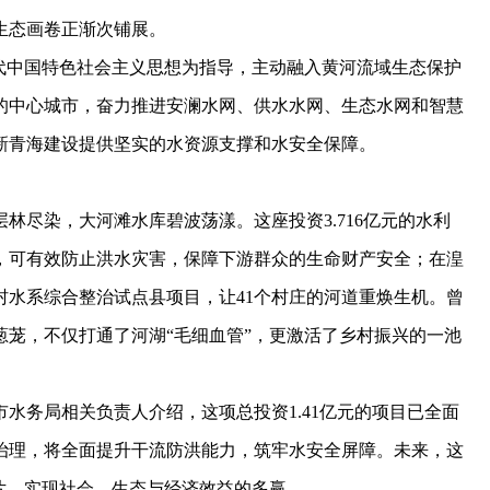
态画卷正渐次铺展。
中国特色社会主义思想为指导，主动融入黄河流域生态保护
的中心城市，奋力推进安澜水网、供水水网、生态水网和智慧
新青海建设提供坚实的水资源支撑和水安全保障。
尽染，大河滩水库碧波荡漾。这座投资3.716亿元的水利
，可有效防止洪水灾害，保障下游群众的生命财产安全；在湟
村水系综合整治试点县项目，让41个村庄的河道重焕生机。曾
茏，不仅打通了河湖“毛细血管”，更激活了乡村振兴的一池
务局相关负责人介绍，这项总投资1.41亿元的项目已全面
治理，将全面提升干流防洪能力，筑牢水安全屏障。未来，这
片，实现社会、生态与经济效益的多赢。