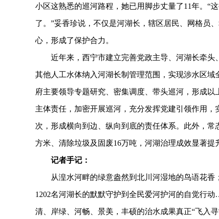
小区这熟悉的巡河路程，她已用脚步丈量了11年。“
了。”妥香珍说，不仅是河湖长，辖区居民、网格员
心，形成了保护合力。
近年来，西宁市建立完善党政主导、河湖长牵头、属
其他人工水体纳入河湖长制管理范围，实现涉水区域
府主要领导专题研究、密集调度、带头巡河，形成以
主体责任，加密开展巡河，充分发挥党建引领作用，实现
次，形成横向到边、纵向到底的责任体系。此外，常态
方米、清除垃圾及固废16万吨，河湖治理成效显著提
记者手记：
从湟水河畔的绿意盎然到北川河湿地的鸟语花香；
1202名河湖长的默默守护到全民爱河护河的自觉行
清、岸绿、河畅、景美，丰硕的治水成果真正“飞入寻