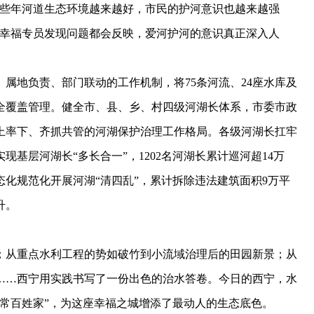
这些年河道生态环境越来越好，市民的护河意识也越来越强
、幸福专员发现问题都会反映，爱河护河的意识真正深入人
地负责、部门联动的工作机制，将75条河流、24座水库及
全覆盖管理。健全市、县、乡、村四级河湖长体系，市委市政
上率下、齐抓共管的河湖保护治理工作格局。各级河湖长扛牢
基层河湖长“多长合一”，1202名河湖长累计巡河超14万
化规范化开展河湖“清四乱”，累计拆除违法建筑面积9万平
升。
从重点水利工程的势如破竹到小流域治理后的田园新景；从
动……西宁用实践书写了一份出色的治水答卷。今日的西宁，水
常百姓家”，为这座幸福之城增添了最动人的生态底色。