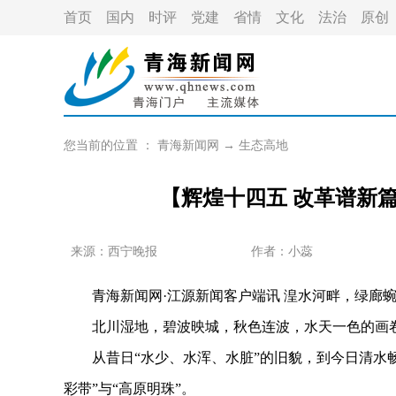
首页
国内
时评
党建
省情
文化
法治
原创
您当前的位置 ：
青海新闻网
→
生态高地
【辉煌十四五 改革谱新
来源：西宁晚报
作者：
小蕊
青海新闻网·江源新闻客户端讯 湟水河畔，绿廊蜿
北川湿地，碧波映城，秋色连波，水天一色的画卷
从昔日“水少、水浑、水脏”的旧貌，到今日清水畅
彩带”与“高原明珠”。