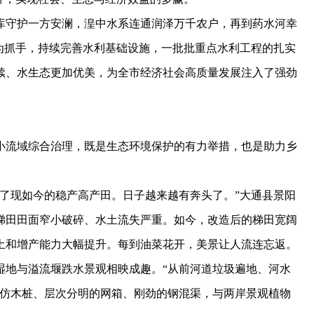
守护一方安澜，湟中水系连通润泽万千农户，再到药水河幸
为抓手，持续完善水利基础设施，一批批重点水利工程的扎实
续、水生态更加优美，为全市经济社会高质量发展注入了强劲
流域综合治理，既是生态环境保护的有力举措，也是助力乡
了现如今的稳产高产田。日子越来越有奔头了。”大通县景阳
梯田田面窄小破碎、水土流失严重。如今，改造后的梯田宽阔
土和增产能力大幅提升。每到油菜花开，美景让人流连忘返。
湿地与溢流堰跌水景观相映成趣。“从前河道垃圾遍地、河水
的仿木桩、层次分明的网箱、刚劲的钢混渠，与两岸景观植物