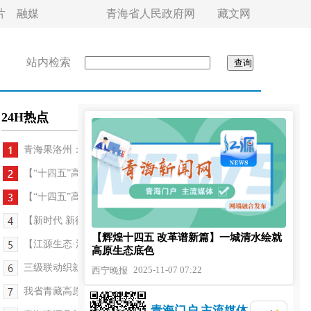
片
融媒
青海省人民政府网
藏文网
站内检索
24H热点
青海果洛州：持续筑牢草原生态“安全墙”
【“十四五”高质量发展答卷】“十四五”期间青海...
【“十四五”高质量发展答卷】“十四五”期间 青海...
【新时代 新征程 新伟业·高质量发展调研行】战沙一...
【辉煌十四五 改革谱新篇】一城清水绘就
【江源生态·源生万象】为青海之美“闪”出动感画幅...
高原生态底色
三级联动织就青海湖生态画卷
2025-11-07 07:22
西宁晚报
我省青藏高原植物多样性保护迈上新台阶
青海门户 主流媒体