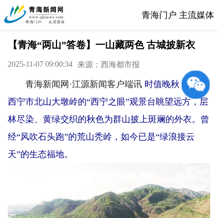
青海门户 主流媒体
【青海“两山”答卷】一山藏两色 古城披新衣
2025-11-07 09:00:34
来源：西海都市报
青海新闻网·江源新闻客户端讯
时值晚秋，站在
西宁市北山大墩岭的“西宁之眼”观景台眺望远方，层
林尽染、黄绿交织的秋色为群山披上斑斓的外衣。曾
经“风吹石头跑”的荒山秃岭，如今已是“绿浪接云
天”的生态福地。