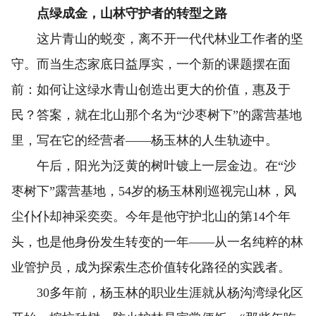
点绿成金，山林守护者的转型之路
这片青山的蜕变，离不开一代代林业工作者的坚
守。而当生态家底日益厚实，一个新的课题摆在面
前：如何让这绿水青山创造出更大的价值，惠及于
民？答案，就在北山那个名为“沙枣树下”的露营基地
里，写在它的经营者——杨玉林的人生轨迹中。
午后，阳光为泛黄的树叶镀上一层金边。在“沙
枣树下”露营基地，54岁的杨玉林刚巡视完山林，风
尘仆仆却神采奕奕。今年是他守护北山的第14个年
头，也是他身份发生转变的一年——从一名纯粹的林
业管护员，成为探索生态价值转化路径的实践者。
30多年前，杨玉林的职业生涯就从杨沟湾绿化区