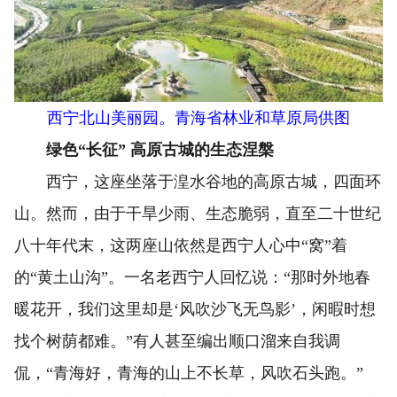
西宁北山美丽园。青海省林业和草原局供图
绿色“长征” 高原古城的生态涅槃
西宁，这座坐落于湟水谷地的高原古城，四面环
山。然而，由于干旱少雨、生态脆弱，直至二十世纪
八十年代末，这两座山依然是西宁人心中“窝”着
的“黄土山沟”。一名老西宁人回忆说：“那时外地春
暖花开，我们这里却是‘风吹沙飞无鸟影’，闲暇时想
找个树荫都难。”有人甚至编出顺口溜来自我调
侃，“青海好，青海的山上不长草，风吹石头跑。”