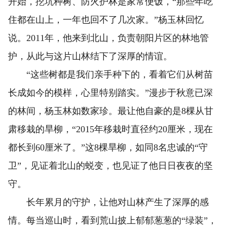
开始，挖坑种树、防火护林是家常便饭，“那些年吃
住都在山上，一年也回不了几次家。”杨玉林回忆
说。2011年，他来到北山，负责朝阳片区的林地管
护，从此与这片山林结下了深厚的情谊。
“这些树都是我们亲手种下的，看着它们从树苗
长成如今的模样，心里特别踏实。”漫步于秋意已深
的林间，杨玉林如数家珍。最让他自豪的是8棵从甘
肃移栽的旱柳，“2015年移栽时直径约20厘米，现在
都长到60厘米了。”这8棵旱柳，如同8名忠诚的“守
卫”，见证着北山的蜕变，也见证了他日日夜夜的坚
守。
长年累月的守护，让他对山林产生了深厚的感
情。每当巡山时，看到荒山披上郁郁葱葱的“绿装”，