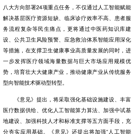
山东
河南
湖北
湖南
八大方向部署24项重点任务，不仅通过人工智能赋能
广东
广西
海南
重庆
解决基层医疗资源短缺、临床诊疗效率不高、患者服
四川
贵州
云南
西藏
务流程复杂等民生痛点，更将通过中医药知识库建
设、公共卫生风险预警、应急救治体系智能应用深化
陕西
甘肃
青海
宁夏
等措施，在支撑卫生健康事业高质量发展的同时，进
新疆
内蒙古
黑龙江
一步发挥医疗领域海量数据与巨大市场应用规模优
势，培育壮大大健康产业，推动健康产业从传统服务
多语种频道
型向智能技术驱动型转型。
English
Español
Français
عربى
《意见》提出，将采取强化基础设施建设、丰富
Русский язык
日本語
한국어
医疗数据供给、优化人工智能算力算法、加强中试基
Deutsch
Português
地建设、加强科技人才和标准支撑等五方面手段，充
分夯实应用基础。《意见》还提出将加强“人工智能