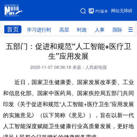
手机版
网站无障碍
PC版本
网站地图
首页
学习进行时
高层
时政
人事
国际
财
五部门：促进和规范“人工智能+医疗卫
学习进行时
高层
时政
人事
生”应用发展
国际
财经
网评
港澳
2025-11-07 08:36:18
来源：人民邮电报
台湾
思客智库
全球连线
教育
近日，国家卫生健康委、国家发展改革委、工业
科技
科创
量子
体育
和信息化部、国家中医药局、国家疾控局五部门共同
文化
书画
健康
军事
印发《关于促进和规范“人工智能+医疗卫生”应用发展
访谈
视频
图片
政务
的实施意见》（以下简称《意见》），旨在以新一代
法律
中央文件
金融
汽车
人工智能深度赋能卫生健康行业高质量发展，更好地
食品
人居
信息化
数字经济