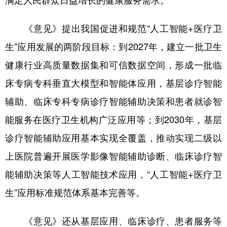
满足人民群众日益增长的健康服务需求。
学术中国
乡村振兴
银龄
溯源中国
《意见》提出我国促进和规范“人工智能+医疗卫
城市
旅游
能源
会展
生”应用发展的两阶段目标：到2027年，建立一批卫生
彩票
娱乐
时尚
悦读
健康行业高质量数据集和可信数据空间，形成一批临
床专病专科垂直大模型和智能体应用，基层诊疗智能
公益
一带一路
亚太网
上市公司
辅助、临床专科专病诊疗智能辅助决策和患者就诊智
文化产业
能服务在医疗卫生机构广泛应用等；到2030年，基层
诊疗智能辅助应用基本实现全覆盖，推动实现二级以
地方频道
上医院普遍开展医学影像智能辅助诊断、临床诊疗智
北京
天津
河北
山西
能辅助决策等人工智能技术应用，“人工智能+医疗卫
辽宁
吉林
上海
江苏
生”应用标准规范体系基本完善等。
浙江
安徽
福建
江西
《意见》还从基层应用、临床诊疗、患者服务等