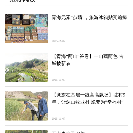
青海元素“点睛”，旅游冰箱贴受追捧
2025-11-07
【青海“两山”答卷】一山藏两色 古
城披新衣
2025-11-07
【党旗在基层一线高高飘扬】驻村9
年，让深山牧业村 蜕变为“幸福村”
2025-11-07