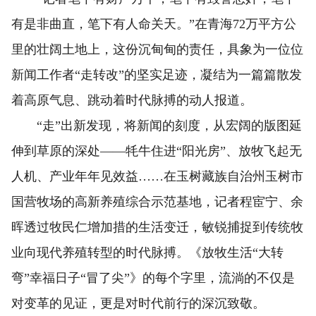
有是非曲直，笔下有人命关天。”在青海72万平方公
里的壮阔土地上，这份沉甸甸的责任，具象为一位位
新闻工作者“走转改”的坚实足迹，凝结为一篇篇散发
着高原气息、跳动着时代脉搏的动人报道。
“走”出新发现，将新闻的刻度，从宏阔的版图延
伸到草原的深处——牦牛住进“阳光房”、放牧飞起无
人机、产业年年见效益……在玉树藏族自治州玉树市
国营牧场的高新养殖综合示范基地，记者程宦宁、余
晖透过牧民仁增加措的生活变迁，敏锐捕捉到传统牧
业向现代养殖转型的时代脉搏。《放牧生活“大转
弯”幸福日子“冒了尖”》的每个字里，流淌的不仅是
对变革的见证，更是对时代前行的深沉致敬。