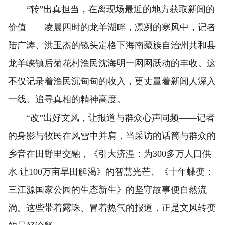
“转”出真担当，在离现场最近的地方获取新闻的
价值——凌晨四时的龙羊湖畔，凛冽的寒风中，记者
陆广涛、洪玉杰的镜头定格下海南藏族自治州共和县
龙羊峡镇后菊花村渔民沈海明一网网跃动的丰收。这
不仅记录着渔民沉甸甸的收入，更丈量着新闻人深入
一线、追寻真相的精神高度。
“改”出好文风，让报道与群众心声同频——记者
的身影与牧民在风雪中并肩，当采访的话筒与群众的
乡音在田野里交融，《引大济湟：为300多万人口供
水 让100万亩旱田解渴》的智慧光芒、《十年蝶变：
三江源国家公园的生态新生》的坚守故事便自然流
淌。这些带着露珠、冒着热气的报道，正是文风转变