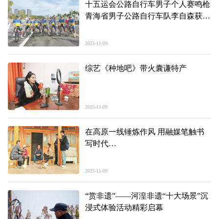
十五运会公路自行车男子个人赛鸣枪
青海省男子公路自行车队李自森获得
第五名
2025-11-09
综艺《种地吧》带火囊谦特产
2025-11-09
在高原一线锤炼作风 用融媒笔触书
写时代
——写在第26个中国记者节
2025-11-09
“赏非遗”——河湟非遗“十大场景”沉
浸式体验活动精彩启幕