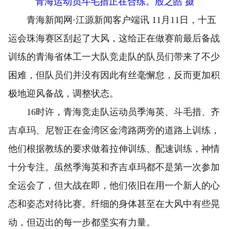
青海运动员斗毛措正在合练。
殷之皓 摄
青海新闻网·江源新闻客户端讯 11月11日，十五
运会珠海赛区刮起了大风，这给正在做赛前最后备战
训练的青海省体工一大队竞走队的队员们带来了不少
困难，但队员们并没有因此有丝毫懈怠，反而更加积
极地迎风备战，调整状态。
16时许，青海竞走队运动员季海英、斗毛措、齐
吉卓玛、尼智正在金湾区金湾路两旁的道路上训练，
他们根据教练的要求做着拉伸训练、配速训练，神情
十分专注。虽然季海英和齐吉卓玛都不是第一次参加
全运会了，但大战在即，他们依旧在用一个新人的心
态和姿态对待比赛。纤细的身体甚至在大风中有些晃
动，但迈出的每一步都坚实有力量。