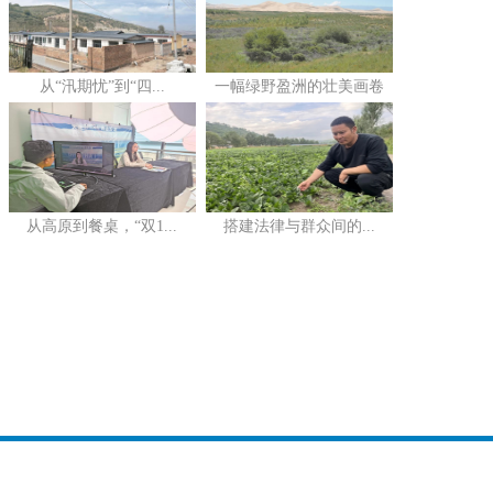
从“汛期忧”到“四...
一幅绿野盈洲的壮美画卷
从高原到餐桌，“双1...
搭建法律与群众间的...