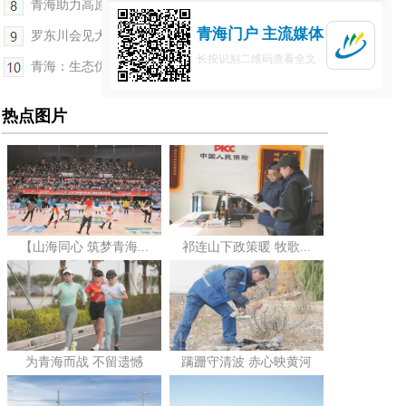
青海助力高原特色农产品出口实现历史性突破
青海门户 主流媒体
罗东川会见大陆希望集团总裁陈斌一行
长按识别二维码查看全文
青海：生态优先促畜牧业绿色发展 迈向“三生”共赢...
热点图片
【山海同心 筑梦青海...
祁连山下政策暖 牧歌...
为青海而战 不留遗憾
蹒跚守清波 赤心映黄河