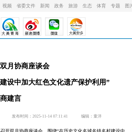
视频
省委文件
新闻
政务
旅游
生态
体育
专题
图
双月协商座谈会
村建设中加大红色文化遗产保护利用”
商建言
发布时间：2025-11-14 07:11:41
编辑：童洋
协召开双月协商座谈会，围绕“在历史文化名城名镇名村建设中