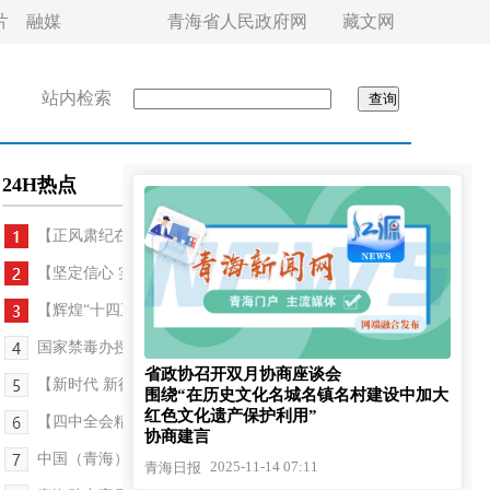
片
融媒
青海省人民政府网
藏文网
站内检索
24H热点
【正风肃纪在身边】关于4起违反中央八项规定精...
【坚定信心 实干争先】中国人民银行青海省分行：多...
【辉煌“十四五” 改革谱新篇·走基层 看变化】指尖...
国家禁毒办授予西宁“全国禁毒示范城市”称号
省政协召开双月协商座谈会
【新时代 新征程 新伟业·高质量发展调研行】破“寒...
围绕“在历史文化名城名镇名村建设中加大
红色文化遗产保护利用”
【四中全会精神在基层·记者手记】青海：互助秸秆“...
协商建言
中国（青海）第23批援布隆迪医疗队载誉而归
2025-11-14 07:11
青海日报