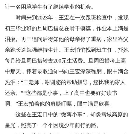
让一名困境学生有了继续学业的机会。
时间来到2023年，王宏在一次跟班检查中，发现
初三毕业班的旦周巴措总在啃干馍馍，作业本上满是
泪痕。再三追问后得知他的母亲得了重病，家里靠父
亲跑长途勉强维持生计。王宏悄悄找到班主任，托她
每月给旦周巴措转去200元生活费。旦周巴措考上高
中那天，捧着录取通知书向王宏深深鞠躬，眼中满含
热泪：“王老师，谢谢您的帮助指导，您比我的家人
还亲。”“这些都是小事，上了高中也要好好读书
啊。”王宏拍着他的肩膀叮嘱，眼中满是欣喜。
这些在王宏口中的“微薄小事”，却像雪域高原的
星光，照亮了一个个困境少年前行的路。