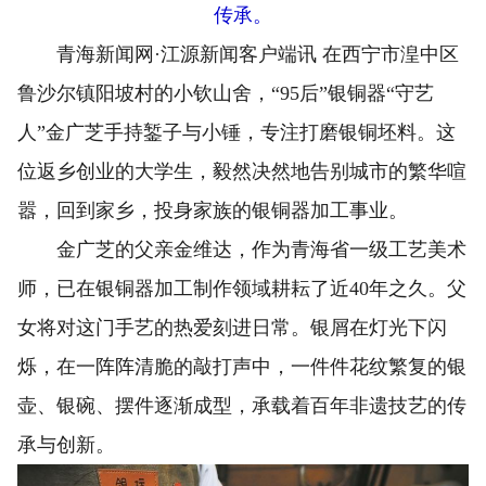
传承。
青海新闻网·江源新闻客户端讯 在西宁市湟中区
鲁沙尔镇阳坡村的小钦山舍，“95后”银铜器“守艺
人”金广芝手持錾子与小锤，专注打磨银铜坯料。这
位返乡创业的大学生，毅然决然地告别城市的繁华喧
嚣，回到家乡，投身家族的银铜器加工事业。
金广芝的父亲金维达，作为青海省一级工艺美术
师，已在银铜器加工制作领域耕耘了近40年之久。父
女将对这门手艺的热爱刻进日常。银屑在灯光下闪
烁，在一阵阵清脆的敲打声中，一件件花纹繁复的银
壶、银碗、摆件逐渐成型，承载着百年非遗技艺的传
承与创新。