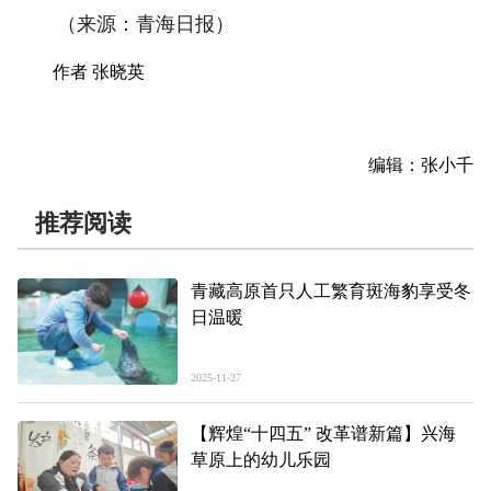
（来源：青海日报）
作者 张晓英
编辑：张小千
推荐阅读
青藏高原首只人工繁育斑海豹享受冬
日温暖
2025-11-27
【辉煌“十四五” 改革谱新篇】兴海
草原上的幼儿乐园