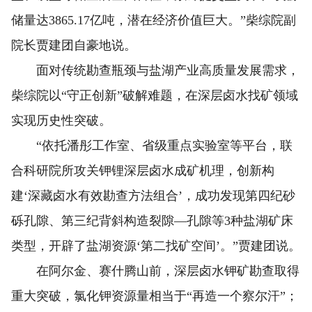
储量达3865.17亿吨，潜在经济价值巨大。”柴综院副
院长贾建团自豪地说。
面对传统勘查瓶颈与盐湖产业高质量发展需求，
柴综院以“守正创新”破解难题，在深层卤水找矿领域
实现历史性突破。
“依托潘彤工作室、省级重点实验室等平台，联
合科研院所攻关钾锂深层卤水成矿机理，创新构
建‘深藏卤水有效勘查方法组合’，成功发现第四纪砂
砾孔隙、第三纪背斜构造裂隙—孔隙等3种盐湖矿床
类型，开辟了盐湖资源‘第二找矿空间’。”贾建团说。
在阿尔金、赛什腾山前，深层卤水钾矿勘查取得
重大突破，氯化钾资源量相当于“再造一个察尔汗”；