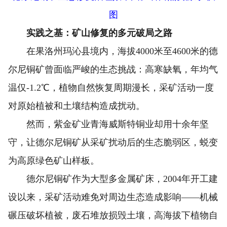
图
实践之基：矿山修复的多元破局之路
在果洛州玛沁县境内，海拔4000米至4600米的德
尔尼铜矿曾面临严峻的生态挑战：高寒缺氧，年均气
温仅-1.2℃，植物自然恢复周期漫长，采矿活动一度
对原始植被和土壤结构造成扰动。
然而，紫金矿业青海威斯特铜业却用十余年坚
守，让德尔尼铜矿从采矿扰动后的生态脆弱区，蜕变
为高原绿色矿山样板。
德尔尼铜矿作为大型多金属矿床，2004年开工建
设以来，采矿活动难免对周边生态造成影响——机械
碾压破坏植被，废石堆放损毁土壤，高海拔下植物自