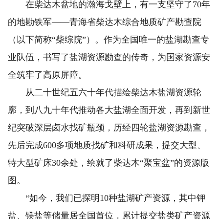
在柴达木盆地的瀚海戈壁上，有一支坚守了70年
的地勘铁军——青海省柴达木综合地质矿产勘查院
（以下简称“柴综院”）。作为全国唯一的盐湖勘查专
业队伍，书写了盐湖资源勘查的传奇，为国家资源安
全筑牢了高原屏障。
从二十世纪五六十年代描绘柴达木盐湖资源轮
廓，到八九十年代推动各大盐湖全面开发，再到新世
纪突破深层卤水找矿瓶颈，历经四轮盐湖资源勘查，
先后完成600多项地质找矿和科研成果，提交大型、
特大型矿床30余处，绘就了柴达木“聚宝盆”的资源版
图。
“如今，我们已探明10种盐湖矿产资源，其中钾
盐、镁盐等储量居全国首位，累计提交盐类矿产资源