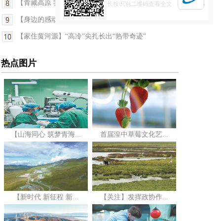
【青藏高原 我们共同守护·青藏联动报道】科技赋能 ...
长按识别二维码查看全文
【身边的感动】一片丹心映雪域——记第五届青海省...
【家住黄河源】“高冷”尖扎长出“热带奇迹”
热点图片
【山海同心 筑梦青海...
首届湟中草莓文化艺...
【新时代 新征程 新...
【关注】发挥政协作...