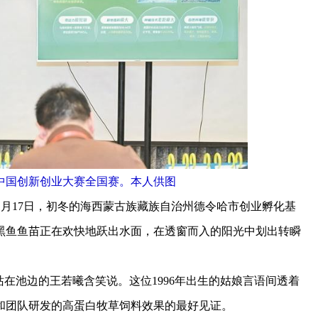
届中国创新创业大赛全国赛。本人供图
月17日，初冬的海西蒙古族藏族自治州德令哈市创业孵化基
黑鱼鱼苗正在欢快地跃出水面，在透窗而入的阳光中划出转瞬
池边的王若曦含笑说。这位1996年出生的姑娘言语间透着
和团队研发的高蛋白牧草饲料效果的最好见证。