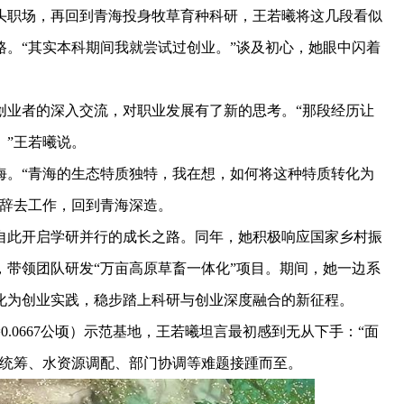
职场，再回到青海投身牧草育种科研，王若曦将这几段看似
。“其实本科期间我就尝试过创业。”谈及初心，她眼中闪着
业者的深入交流，对职业发展有了新的思考。“那段经历让
。”王若曦说。
。“青海的生态特质独特，我在想，如何将这种特质转化为
断辞去工作，回到青海深造。
自此开启学研并行的成长之路。同年，她积极响应国家乡村振
带领团队研发“万亩高原草畜一体化”项目。期间，她一边系
化为创业实践，稳步踏上科研与创业深度融合的新征程。
0.0667公顷）示范基地，王若曦坦言最初感到无从下手：“面
地统筹、水资源调配、部门协调等难题接踵而至。