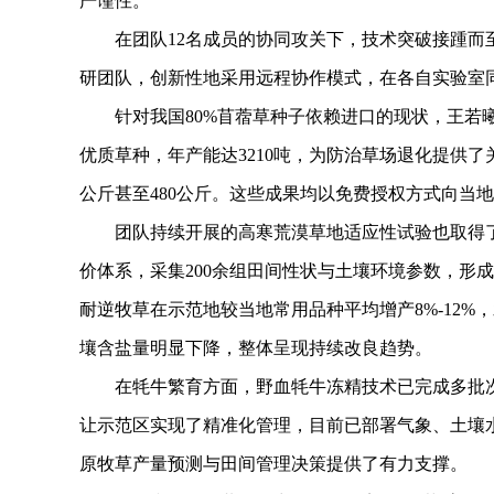
严谨性。”
在团队12名成员的协同攻关下，技术突破接踵而至
研团队，创新性地采用远程协作模式，在各自实验室
针对我国80%苜蓿草种子依赖进口的现状，王若曦
优质草种，年产能达3210吨，为防治草场退化提供了
公斤甚至480公斤。这些成果均以免费授权方式向当
团队持续开展的高寒荒漠草地适应性试验也取得了
价体系，采集200余组田间性状与土壤环境参数，形
耐逆牧草在示范地较当地常用品种平均增产8%-12%
壤含盐量明显下降，整体呈现持续改良趋势。
在牦牛繁育方面，野血牦牛冻精技术已完成多批次
让示范区实现了精准化管理，目前已部署气象、土壤水
原牧草产量预测与田间管理决策提供了有力支撑。