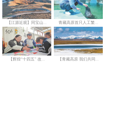
【江源近观】同宝山...
青藏高原首只人工繁...
【辉煌“十四五” 改...
【青藏高原 我们共同...