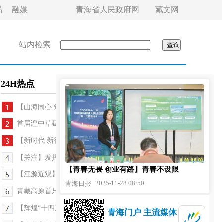
片
融媒
青海省人民政府网
藏文网
站内检索
24H热点
【山海同心 筑梦青海·援青故事】光明，在晨光...
首届湟中草莓文化艺术季29日启幕
【新时代 新征程 新伟业·高质量发展调研行】青海：...
【关注】发挥政协作用 助力生物多样性保护——省政...
【青春无畏 创业有路】青春不设限
【江源近观】同宝山：路通山顶破“猫冬”
2025-11-28 08:50
青海日报
青藏高原首只人工繁育斑海豹享受冬日温暖
【辉煌“十四五” 改革谱新篇】兴海草原上的幼儿乐园
青海门户 主流媒体