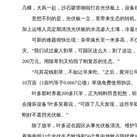
几棵，大风一起，沙石噼里啪啦打在光伏板上，设备
意想不到的是，光伏板一立，竟带来生态的转机。板
加上运维人员定期清洗光伏板的水流渗入土壤，冷凝
可新的难题很快出现：杂草疯长至一米多高，不仅
灾。“我们试过雇人割草，可园区这么大，割了这边，
200万元。用除草剂又怕毁了刚复苏的生态。”
“与其花钱割草，不如让羊来吃。”之后，黄河公司
10万亩（1亩约等于0.0667公顷）草场免费使用协议。
叶多那时养着200多只羊，正为饲料昂贵犯愁，听
会撞坏设备”叶多笑着说，“可跟了几天发现，这些羊
刚好不遮挡光伏板。”
除了放羊，叶多还在园区从事光伏板清洗、维护等工作
着海南州32个光伏生态牧场和56个集中放牧点陆续