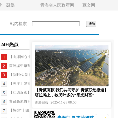
片
融媒
青海省人民政府网
藏文网
站内检索
24H热点
【山海同心 筑梦青海·援青故事】光明，在晨光...
首届湟中草莓文化艺术季29日启幕
【新时代 新征程 新伟业·高质量发展调研行】青海：...
【关注】发挥政协作用 助力生物多样性保护——省政...
【青藏高原 我们共同守护·青藏联动报道】
【江源近观】同宝山：路通山顶破“猫冬”
塔拉滩上，牧民叶多的“阳光财富”
青藏高原首只人工繁育斑海豹享受冬日温暖
2025-11-28 08:50
青海日报
【辉煌“十四五” 改革谱新篇】兴海草原上的幼儿乐园
青海门户 主流媒体