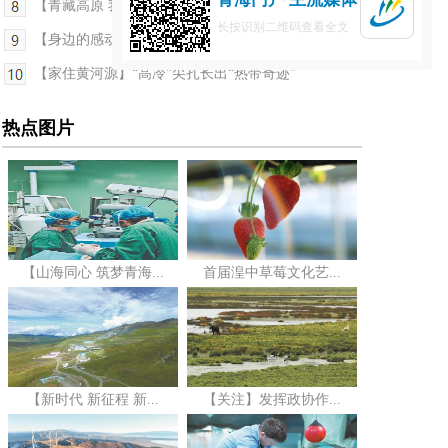
【青藏高原 我们共同守护·青藏联动报道】科技赋能 ...
长按识别二维码查看全文
【身边的感动】一片丹心映雪域——记第五届青海省...
【家住黄河源】“高冷”尖扎长出“热带奇迹”
热点图片
【山海同心 筑梦青海...
首届湟中草莓文化艺...
【新时代 新征程 新...
【关注】发挥政协作...