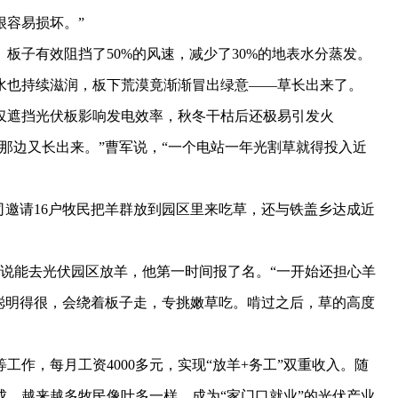
很容易损坏。”
子有效阻挡了50%的风速，减少了30%的地表水分蒸发。
水也持续滋润，板下荒漠竟渐渐冒出绿意——草长出来了。
遮挡光伏板影响发电效率，秋冬干枯后还极易引发火
那边又长出来。”曹军说，“一个电站一年光割草就得投入近
邀请16户牧民把羊群放到园区里来吃草，还与铁盖乡达成近
说能去光伏园区放羊，他第一时间报了名。“一开始还担心羊
聪明得很，会绕着板子走，专挑嫩草吃。啃过之后，草的高度
，每月工资4000多元，实现“放羊+务工”双重收入。随
建成，越来越多牧民像叶多一样，成为“家门口就业”的光伏产业