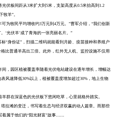
板间距从3米扩大到5米，支架高度从0.5米抬高到1.2
下牧羊”。
可为牧民平均增收约3万元到4万元。”曹军介绍，“我们创新
广。‘光伏羊’成了青海的一张亮丽名片。”
标“身份证”，扫描二维码就能看到月龄、疫苗接种和养殖户
，价格比普通羊高出三倍。此外，红外无人机、监控设施不仅用
年间，园区植被覆盖率随着光伏电站建设在逐年增长，增幅达
表风速降低30%以上，植被覆盖度增加超过30%，地上生物
羊群在深蓝色的光伏板下悠闲吃草，心里就格外踏实。
民，塔拉滩的变迁，书写着生态与经济双赢的动人篇章。而那些
着属于他们的“阳光财富”故事……