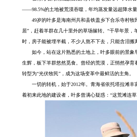
——98.5%的土地被荒漠吞噬，年均蒸发量远超降水
49岁的叶多是海南州共和县铁盖乡下合乐寺村牧民
居”，赶着羊群在几十里外的草场辗转。“干旱年景，
时，房子能被埋半截，不少人熬不下去，只能含泪搬
如今，站在这片熟悉的土地上，叶多眼前的景象早
生辉，板下羊群悠然觅食。曾经的荒漠，正悄然孕育
转型为“光伏牧民”，成为这场变革中最鲜活的主角。
一切的转机，始于2012年。青海省依托塔拉滩丰
着初来此地的建设者，叶多曾满心疑惑：“这荒滩连草