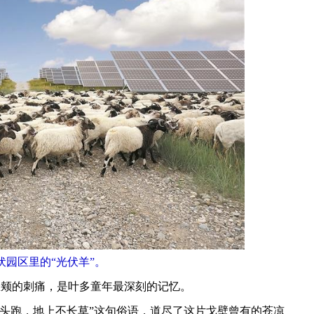
伏园区里的“光伏羊”。
颊的刺痛，是叶多童年最深刻的记忆。
跑，地上不长草”这句俗语，道尽了这片戈壁曾有的苍凉