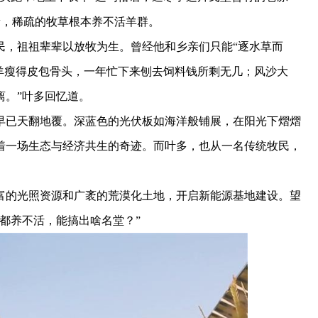
量，稀疏的牧草根本养不活羊群。
，祖祖辈辈以放牧为生。曾经他和乡亲们只能“逐水草而
羊瘦得皮包骨头，一年忙下来刨去饲料钱所剩无几；风沙大
离。”叶多回忆道。
已天翻地覆。深蓝色的光伏板如海洋般铺展，在阳光下熠熠
着一场生态与经济共生的奇迹。而叶多，也从一名传统牧民，
富的光照资源和广袤的荒漠化土地，开启新能源基地建设。望
都养不活，能搞出啥名堂？”