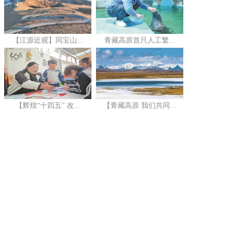
【江源近观】同宝山...
青藏高原首只人工繁...
【辉煌“十四五” 改...
【青藏高原 我们共同...