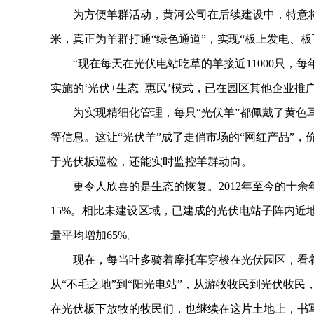
为方便羊群活动，黄河公司在后续建设中，特意将光伏
米，真正为羊群打通“绿色通道”，实现“板上发电、板
“现在每天在光伏电站吃草的羊接近11000只，每年
实施的‘光伏+生态+惠民’模式，已在园区其他企业推
为实现精细化管理，每只“光伏羊”都佩戴了黄色耳
等信息。这让“光伏羊”成了走俏市场的“网红产品”
于光伏板巡检，还能实时监控羊群动向。
更令人欣喜的是生态的恢复。2012年至今的十余
15%。相比未建设区域，已建成的光伏电站子阵内近地
量平均增加65%。
现在，每当叶多骑着摩托车穿梭在光伏园区，看着
从“不毛之地”到“阳光电站”，从游牧牧民到光伏牧
在光伏板下放牧的牧民们，也继续在这片土地上，书写