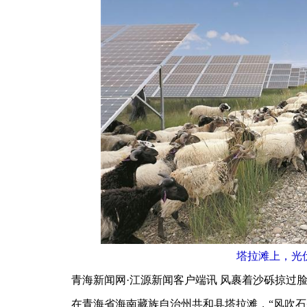
塔拉滩上，光
青海新闻网·江源新闻客户端讯 风裹着沙砾掠过脸
在青海省海南藏族自治州共和县塔拉滩，“风吹石头