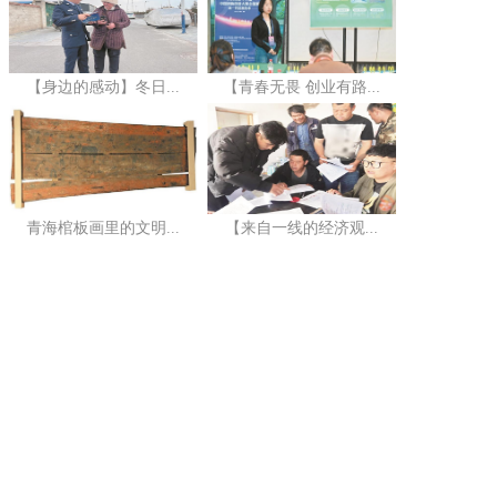
【身边的感动】冬日...
【青春无畏 创业有路...
青海棺板画里的文明...
【来自一线的经济观...