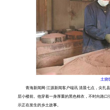
土烧
青海新闻网·江源新闻客户端讯 清晨七点，尖扎县
层小楼前。他穿着一身厚重的黑色棉衣，不时向路口
示正在发生的乡土故事。