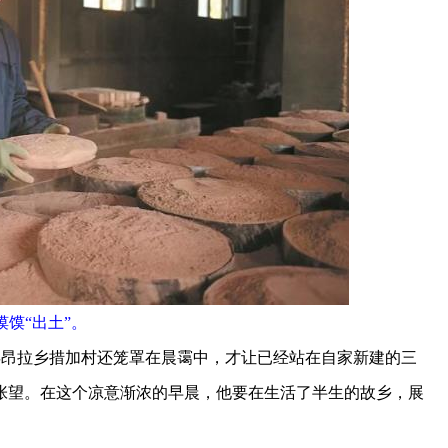
馍馍“出土”。
昂拉乡措加村还笼罩在晨霭中，才让已经站在自家新建的三
张望。在这个凉意渐浓的早晨，他要在生活了半生的故乡，展