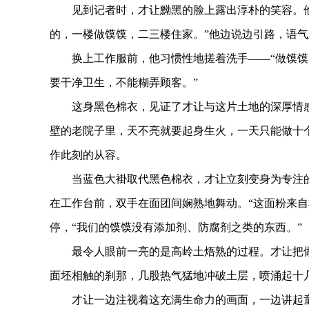
见到记者时，才让黝黑的脸上露出淳朴的笑容。他身
的，一楼做馍馍，二三楼住家。”他边说边引路，语
换上工作服前，他习惯性地搓着洗手——“做馍馍，
要干净卫生，不能糊弄顾客。”
这身黑色棉衣，见证了才让与这片土地的深厚情感。
壁的老院子里，天不亮就要起身生火，一天只能做十
作此刻的从容。
当蓝色大褂取代黑色棉衣，才让立刻变身为专注的
在工作台前，双手在面团间娴熟地舞动。“这面粉来自
停，“我们的馍馍没有添加剂、防腐剂之类的东西。”
最令人眼前一亮的是高岭土焐熟的过程。才让把做好
面坯相触的刹那，几股热气猛地冲破土层，喷涌起十
才让一边注视着这充满生命力的画面，一边讲起童