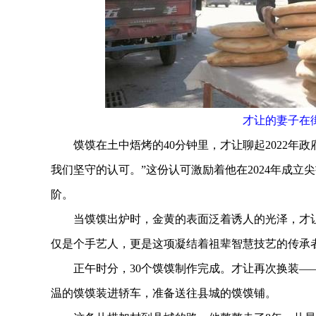
才让的妻子在
馍馍在土中焐烤的40分钟里，才让聊起2022年政
我们坚守的认可。”这份认可激励着他在2024年成
阶。
当馍馍出炉时，金黄的表面泛着诱人的光泽，才让
仅是个手艺人，更是这项凝结着祖辈智慧技艺的传承
正午时分，30个馍馍制作完成。才让再次换装——
温的馍馍装进轿车，准备送往县城的馍馍铺。