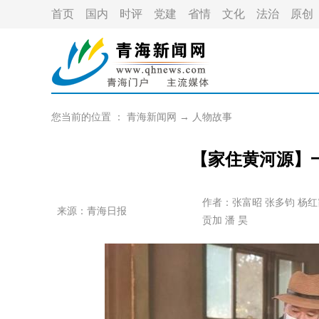
首页
国内
时评
党建
省情
文化
法治
原创
您当前的位置 ：
青海新闻网
→
人物故事
【家住黄河源】
作者：
张富昭 张多钧 杨红
来源：青海日报
贡加 潘 昊