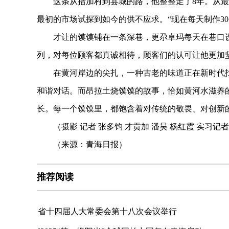
这条从措加村到县城的路，他整整走了8年。从最初
最初的市场试探到如今的供不应求。“现在每天制作30
才让的馍馍铺在一条深巷，更尕卓玛每天在巷口设
列，对每位顾客都真诚相待，顾客们的认可让他更加
在黄河岸边的尖扎，一种古老的味道正在新时代找
和谐对话。而昂拉土烧馍馍的故事，恰如黄河水滋养
长。每一个馍馍里，都饱含着对传统的敬畏、对创新
（摄影 记者 张多钧 才贡加 潘昊 杨红霞 实习记者
（来源：青海日报）
推荐阅读
省十四届人大常委会第十八次会议举行