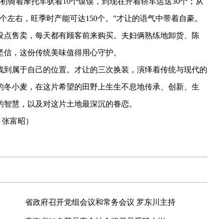
骑着摩托车驮着10个馍馍，到现在开着轿车运送30个；从
个左右，旺季时产能可达150个。”才让的语气中带着自豪。
点售卖，每天都有顾客前来购买。夫妇俩熟练地卸货、陈
坚信，这份传统美味值得用心守护。
到属于自己的位置。才让的三次换装，演绎着传统与现代的
的冬小麦，在这片希望的田野上生生不息地传承、创新、生
的智慧，以及对这片土地最深沉的眷恋。
 张富昭）
省政府召开党组会议和常务会议 罗东川主持