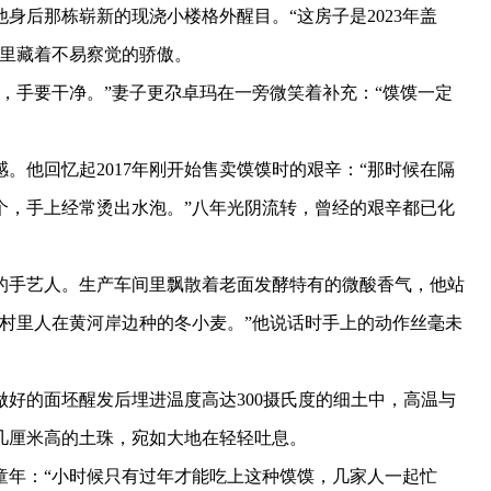
后那栋崭新的现浇小楼格外醒目。“这房子是2023年盖
气里藏着不易察觉的骄傲。
手要干净。”妻子更尕卓玛在一旁微笑着补充：“馍馍一定
他回忆起2017年刚开始售卖馍馍时的艰辛：“那时候在隔
个，手上经常烫出水泡。”八年光阴流转，曾经的艰辛都已化
手艺人。生产车间里飘散着老面发酵特有的微酸香气，他站
村里人在黄河岸边种的冬小麦。”他说话时手上的动作丝毫未
的面坯醒发后埋进温度高达300摄氏度的细土中，高温与
几厘米高的土珠，宛如大地在轻轻吐息。
年：“小时候只有过年才能吃上这种馍馍，几家人一起忙