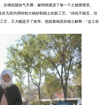
事，仿佛也随热气升腾，被悄悄揉进了每一个土烧馍馍里。
改良为室内用特制大锅炒制细土的新工艺。“传统不能丢，但
工艺，又大幅提升了效率。他指着锅里的细土解释：“这土依