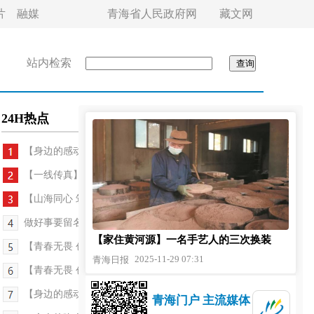
片
融媒
青海省人民政府网
藏文网
站内检索
24H热点
【身边的感动】冬日疾驰！5小时生命竞速——记...
【一线传真】履职为民绽芳华
【山海同心 筑梦青海·援青故事】光明，在晨光中绽放
做好事要留名，他获万千点赞——“西宁新韵 时代华...
【家住黄河源】一名手艺人的三次换装
【青春无畏 创业有路】青年逐梦 照亮创业星河
2025-11-29 07:31
青海日报
【青春无畏 创业有路】当青年匠心遇上老辈手艺
【身边的感动】一片丹心映雪域——记第五届青海省...
青海门户 主流媒体