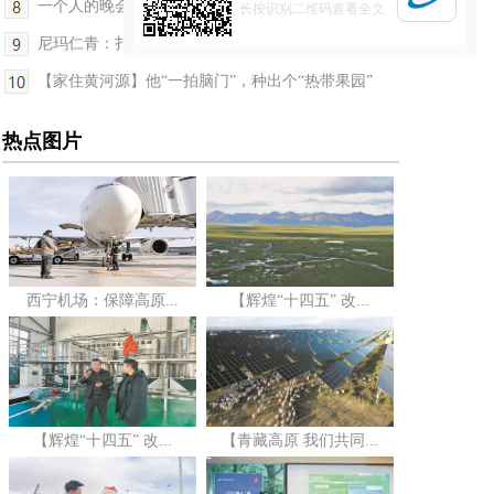
一个人的晚会
长按识别二维码查看全文
尼玛仁青：扎根高原28年点亮法治微光
【家住黄河源】他“一拍脑门”，种出个“热带果园”
热点图片
西宁机场：保障高原...
【辉煌“十四五” 改...
【辉煌“十四五” 改...
【青藏高原 我们共同...