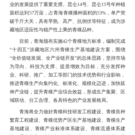
业的发展提供了重要支撑。昆仑14号、昆仑15号年种植
面积达到57万亩，占青海青稞播种面积的53%，单产突
破千斤大关，具有早熟、高产、抗倒伏等特征，成为涉
藏地区适应性与稳产性上乘的青稞品种。
目前，青海颁布实施42个青稞地方标准，编制完成
“十四五”涉藏地区六州青稞生产基地建设方案，围绕
“全价值链发掘、全产业链开发”的总体思路，坚持市场
为导向、科技为支撑、提质增效为目标，充分发挥种
业、科研、推广、加工等部门的技术优势和行业影响，
推进青稞生产向集约化、标准化、规模化迈进，加快延
伸产业链，提升青稞产业综合效益，形成生产集聚、区
域联动、分工合理、各具特色的产业发展格局。
青海将全力做好青稞科技研发工程建设、青稞良种
繁育工程建设、青稞优势产区生产基地建设、青稞生产
基地建设、青稞产业标准体系建设、青稞流通体系建