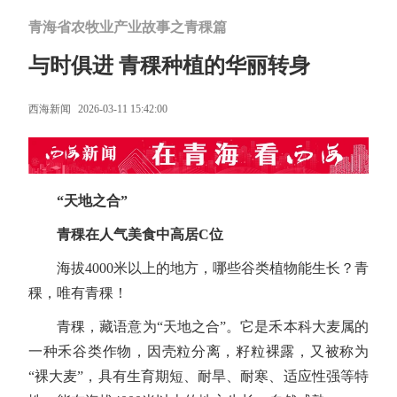
青海省农牧业产业故事之青稞篇
与时俱进 青稞种植的华丽转身
西海新闻
2026-03-11 15:42:00
“天地之合”
青稞在人气美食中高居C位
海拔4000米以上的地方，哪些谷类植物能生长？青
稞，唯有青稞！
青稞，藏语意为“天地之合”。它是禾本科大麦属的
一种禾谷类作物，因壳粒分离，籽粒裸露，又被称为
“裸大麦”，具有生育期短、耐旱、耐寒、适应性强等特