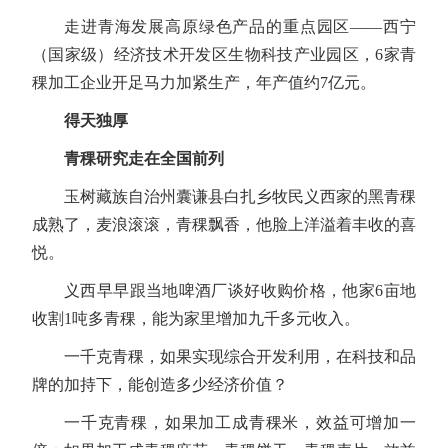
走进青海发展高原绿色产品的重点园区——西宁
（国家级）经济技术开发区生物科技产业园区，6家青
稞加工企业开足马力加紧生产，年产值约7亿元。
得天独厚
青稞研究走在全国前列
玉树藏族自治州囊谦县白扎乡牧民义西家的黑青稞
成熟了，麦浪滚滚，青稞飘香，他脸上洋溢着丰收的喜
悦。
义西早早跟当地啤酒厂谈好收购价格，他家6亩地
收割1吨多青稞，能为家里增加九千多元收入。
一千克青稞，如果实现综合开发利用，在科技和品
牌的加持下，能创造多少经济价值？
一千克青稞，如果加工成青稞米，效益可增加一