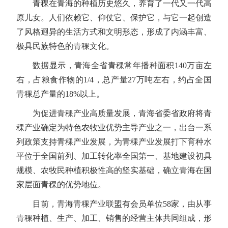
青稞在青海的种植历史悠久，养育了一代又一代高
原儿女。人们依赖它、仰仗它、保护它，与它一起创造
了风格迥异的生活方式和文明形态，形成了内涵丰富、
极具民族特色的青稞文化。
数据显示，青海全省青稞常年播种面积140万亩左
右，占粮食作物的1/4，总产量27万吨左右，约占全国
青稞总产量的18%以上。
为促进青稞产业高质量发展，青海省委省政府将青
稞产业确定为特色农牧业优势主导产业之一，出台一系
列政策支持青稞产业发展，为青稞产业发展打下育种水
平位于全国前列、加工转化率全国第一、基地建设初具
规模、农牧民种植积极性高的坚实基础，确立青海在国
家层面青稞的优势地位。
目前，青海青稞产业联盟有会员单位58家，由从事
青稞种植、生产、加工、销售的经营主体共同组成，形