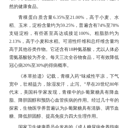
然的健康食品。
青稞蛋白质含量6.35%至21.00%，高于小麦、水
稻、玉米，淀粉含量约为59.25%，普遍含有74%至78%
支链淀粉，有些甚至高达或接近100%。粗脂肪约为
2.13%，高于小麦和水稻。可溶性纤维和总纤维含量均
高于其他谷类作物。它还含有18种氨基酸，尤以人体必
需氨基酸较为齐全。每天三次全谷物食品，可有效降低
冠心病20%至30%的得病概率。
《本草拾遗》记载，青稞入药“味咸性平凉，下气
宽中，壮精益力，除湿发汗，止泻。”早在20世纪80年
代末，美国科学家发现，青稞中的β-葡聚糖具有降血
脂、降胆固醇和预防心血管疾病的作用。经过几十年的
探索，生物医学界普遍认为β-葡聚糖具有清肠、调节血
糖、降低胆固醇、提高免疫力四大生理作用。
国家卫生健康委员会发布的《成人糖尿病食养指南