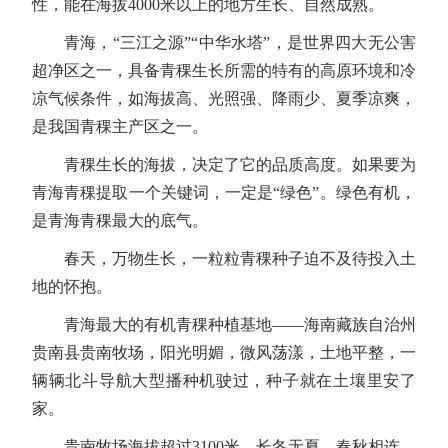
性，能在海拔4000米以上的地方生长、自然成熟。
青海，“三江之源”“中华水塔”，是世界四大无公害
超净区之一，具备青稞生长所需的特有的高原环境和冷
凉气候条件，如海拔高、光照强、降雨少、夏季凉爽，
是我国青稞主产区之一。
青稞生长的海拔，决定了它的品质高度。如果要为
青海青稞提取一个关键词，一定是“绿色”。绿色有机，
是青海青稞最大的底气。
春天，万物生长，一粒粒青稞种子迫不及待投入土
地的怀抱。
青海最大的有机青稞种植基地——海南藏族自治州
贵南县贵南牧场，阳光明媚，微风荡漾，土地平整，一
辆辆北斗导航大型播种机驶过，种子就在土壤里安了
家。
贵南牧场海拔超过3100米，长冬无夏，春秋相连，