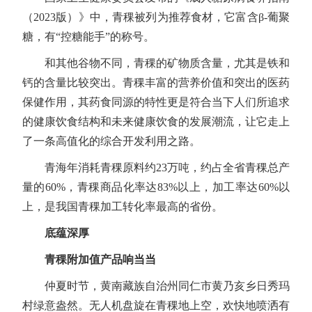
（2023版）》中，青稞被列为推荐食材，它富含β-葡聚
糖，有“控糖能手”的称号。
和其他谷物不同，青稞的矿物质含量，尤其是铁和
钙的含量比较突出。青稞丰富的营养价值和突出的医药
保健作用，其药食同源的特性更是符合当下人们所追求
的健康饮食结构和未来健康饮食的发展潮流，让它走上
了一条高值化的综合开发利用之路。
青海年消耗青稞原料约23万吨，约占全省青稞总产
量的60%，青稞商品化率达83%以上，加工率达60%以
上，是我国青稞加工转化率最高的省份。
底蕴深厚
青稞附加值产品响当当
仲夏时节，黄南藏族自治州同仁市黄乃亥乡日秀玛
村绿意盎然。无人机盘旋在青稞地上空，欢快地喷洒有