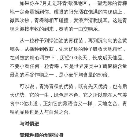
如果你在7月走进环青海湖地区，一望无际的青稞
地一定会震撼到你。耀眼的阳光洒在饱满的青稞穗上，
微风吹拂，青稞穗相互碰撞，麦浪声清脆悦耳。这是青
稞为迎接丰收的到来，奏响的一曲交响乐。
从一粒种子到绿油油的青稞苗，再到沉甸甸的金黄
穗头，从播种到收获，先天优质的种子吸收天地精华，
在科技的精心呵护下，历经100余天，长成后天佳品。
不要小看任何一粒青稞，它是世界麦类中β-葡聚糖含量
最高的禾谷作物之一，是小麦平均含量的50倍。
可以说，青海青稞的优势，既有先天优势，也有后
天优势。它的一生，绿色是本色。它之所以能在人气美
食中C位出道，正如它的藏语含义一样，天地之合。青
稞的品质也是人与自然之合。
与时俱进
青稞种植的华丽转身