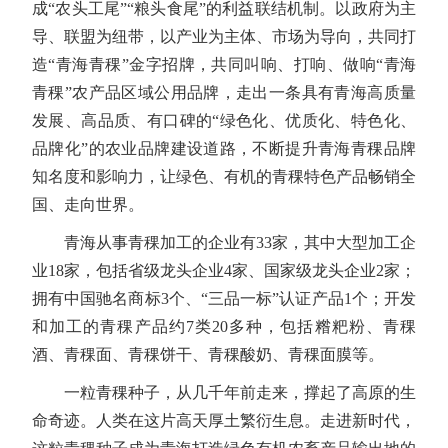
成“农头工尾”“粮头食尾”的利益联结机制。以政府为主
导、联盟为纽带，以产业为主体、市场为导向，共同打
造“青海青稞”金字招牌，共同叫响、打响、做响“青海
青稞”农产品区域公用品牌，走出一条具有青海高质量
发展、高品质、有口碑的“绿色化、优质化、特色化、
品牌化”的农业品牌建设道路，不断提升青海青稞品牌
知名度和影响力，让绿色、有机的青稞特色产品畅销全
国、走向世界。
青海从事青稞加工的企业有33家，其中大型加工企
业18家，包括省级龙头企业4家、国家级龙头企业2家；
拥有中国驰名商标3个、“三品一标”认证产品1个；开发
和加工的青稞产品约7类20多种，包括糌粑粉、青稞
酒、青稞面、青稞饼干、青稞酸奶、青稞面膜等。
一粒青稞种子，从几千年前走来，撑起了高原的生
命奇迹。人类在这片高天厚土繁衍生息。走进新时代，