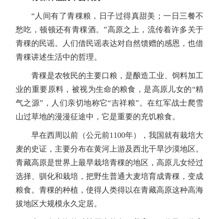
“人间有了青稞粮，日子过得真甜美；一日三餐不
愁吃，顿顿还有青稞酒。”高原之上，流传着许多关于
青稞的民谣。人们借民谣表达对自然馈赠的感恩，也借
青稞讲述生活中的哲理。
青稞是农牧民的主要口粮，是酿造工业、饲料加工
业的重要原料，被视为生命的粮食，是高原儿女的“精
气之源”，人们亲切地称它“吉祥粮”。在红军战士爬雪
山过草地的漫漫征途中，它是重要的充饥粮食。
早在西周以前（公元前1100年），我国就有栽培大
麦的史证，主要分布在黄河上游及西北干旱沙漠地区。
青藏高原是世界上最早栽培青稞的地区，高原儿女经过
选择、驯化和栽培，把野生普通大麦培育成青稞，变成
粮食。青稞的种植，使得人类得以在青藏高原这种高海
拔地区大规模永久定居。