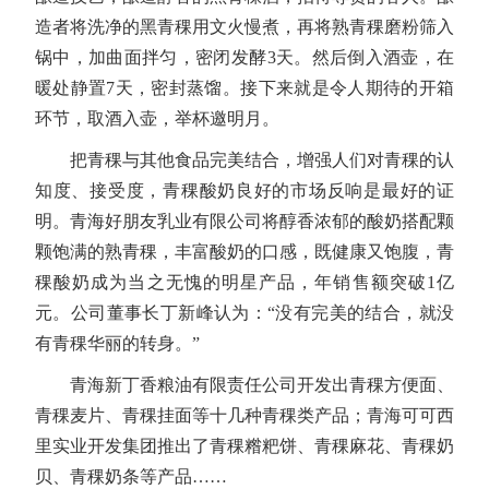
造者将洗净的黑青稞用文火慢煮，再将熟青稞磨粉筛入
锅中，加曲面拌匀，密闭发酵3天。然后倒入酒壶，在
暖处静置7天，密封蒸馏。接下来就是令人期待的开箱
环节，取酒入壶，举杯邀明月。
把青稞与其他食品完美结合，增强人们对青稞的认
知度、接受度，青稞酸奶良好的市场反响是最好的证
明。青海好朋友乳业有限公司将醇香浓郁的酸奶搭配颗
颗饱满的熟青稞，丰富酸奶的口感，既健康又饱腹，青
稞酸奶成为当之无愧的明星产品，年销售额突破1亿
元。公司董事长丁新峰认为：“没有完美的结合，就没
有青稞华丽的转身。”
青海新丁香粮油有限责任公司开发出青稞方便面、
青稞麦片、青稞挂面等十几种青稞类产品；青海可可西
里实业开发集团推出了青稞糌粑饼、青稞麻花、青稞奶
贝、青稞奶条等产品……