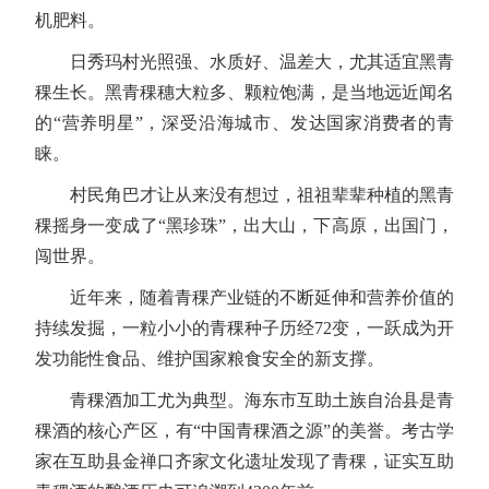
机肥料。
日秀玛村光照强、水质好、温差大，尤其适宜黑青
稞生长。黑青稞穗大粒多、颗粒饱满，是当地远近闻名
的“营养明星”，深受沿海城市、发达国家消费者的青
睐。
村民角巴才让从来没有想过，祖祖辈辈种植的黑青
稞摇身一变成了“黑珍珠”，出大山，下高原，出国门，
闯世界。
近年来，随着青稞产业链的不断延伸和营养价值的
持续发掘，一粒小小的青稞种子历经72变，一跃成为开
发功能性食品、维护国家粮食安全的新支撑。
青稞酒加工尤为典型。海东市互助土族自治县是青
稞酒的核心产区，有“中国青稞酒之源”的美誉。考古学
家在互助县金禅口齐家文化遗址发现了青稞，证实互助