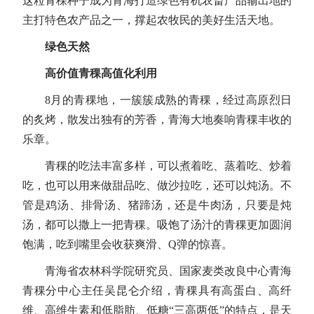
这粒青稞种子成为青海打造绿色有机农畜产品输出地的
主打特色农产品之一，撑起农牧民的美好生活天地。
绿色天然
高价值青稞高值化利用
8月的青稞地，一簇簇成熟的青稞，经过高原烈日
的炙烤，散发出独有的芳香，青海大地奏响青稞丰收的
乐章。
青稞的吃法丰富多样，可以煮着吃、蒸着吃、炒着
吃，也可以用来做甜品吃、做沙拉吃，还可以炖汤。不
管是鸡汤、排骨汤、猪蹄汤，还是牛肉汤，只要是炖
汤，都可以撒上一把青稞。吸饱了汤汁的青稞更加圆润
饱满，吃到嘴里会收获爽滑、Q弹的惊喜。
青海省农林科学院研究员、国家麦类改良中心青海
青稞分中心主任吴昆仑介绍，青稞具有高蛋白、高纤
维、高维生素和低脂肪、低糖“三高两低”的特点，是天