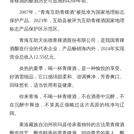
青稞酒的酿酒历史可追溯到4200年前。
2007年，“青海互助青稞酒”被批准为国家地理标志
保护产品。2023年，互助县被评为互助青稞酒国家地理
标志产品保护区示范区。
青海互助天佑德青稞酒股份有限公司，是我国青稞
酒酿造行业的代表企业，产品畅销海内外，2024年实现
营业总收入12.55亿元。
炎热的夏季，喝一杯青稞酒，是一种愉悦的享受。
好酒需细品，它口感绵甜柔和、谐调爽净，芳香爽口、
回味悠长，适当饮用有益健康。
你来青海，不喝一杯青稞酒，不在酒香中沉醉，不
在沉醉中释放，不算真正领略过这片高原的纯净与辽
阔。
果洛藏族自治州班玛县传承着独特的古法黑青稞酒
酿造技艺，酿造醇香的黑青稞酒，招待尊贵的客人。酿