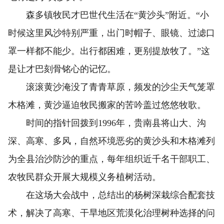
森多镇牧民才巴世代生活在“黄沙头”附近。“小
时候这里风沙特别严重，出门时帽子、眼镜、过滤口
罩一样都不能少。出行都困难，更别提放牧了。”这
是让才巴刻骨铭心的记忆。
滚滚黄沙淹没了青青草原，频发的沙尘天气笼罩
木格滩，黄沙逼迫牧民搬家的苦吟盖过悠悠牧歌。
时间的指针回拨到1996年，贵南县将山大、沟
深、高寒、多风，自然环境恶劣的黄沙头和木格滩列
为全县治沙防沙的重点，每年组织近千名干部职工、
农牧民群众开展大规模义务植树活动。
在这场大会战中，总结出的杨树深栽综合配套技
术，解决了高寒、干旱地区荒漠化治理树种选择的问