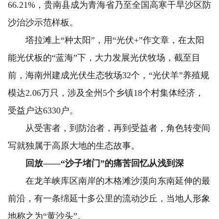
66.21%，贵南县成为青海省乃至全国高寒干旱沙区防
沙治沙示范样板。
塔拉滩上“种太阳”，用“光伏+”作文章，在太阳
能光伏板的“蓝海”下，大力发展光伏牧场，截至目
前，海南州建成光伏生态牧场32个，“光伏羊”养殖规
模达2.06万只，涉及全州5个乡镇18个村集体经济，
受益户达6330户。
从受害者，到防治者，再到受益者，角色转变间
写就独属于高原大地的生态故事。
回放——“沙子堵门”的痛苦回忆从浅到深
在龙羊峡库区南岸的木格滩沙漠向东南延伸的最
前沿，有一条绵延十多公里的流动沙丘，当地人形象
地称之为“黄沙头”。