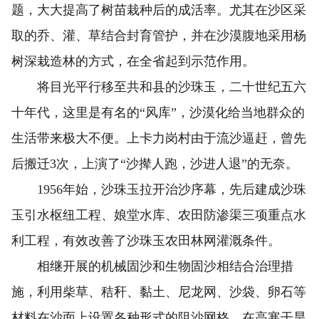
题，大大提高了树苗栽种后的成活率。尤其在沙区采
取的乔、灌、草结合封育管护，并在沙漠腹地采用杨
树深栽造林的方式，在全省起到示范作用。
将目光平行移至共和县的沙珠玉，二十世纪五六
十年代，这里是有名的“风库”，沙漠化给当地群众的
生活带来极大不便。上卡力岗村由于流沙逼赶，曾先
后搬迁3次，上演了“沙撵人跑，沙进人退”的无奈。
1956年始，沙珠玉拉开治沙序幕，先后建成沙珠
玉引水枢纽工程、娘堂水库、农田防渗渠三项重点水
利工程，有效改善了沙珠玉农田林网灌溉条件。
相继开展的机械固沙和生物固沙相结合治理措
施，利用柴草、秸秆、黏土、尼龙网、沙袋、卵石等
材料在沙面上设置各种形式的阻沙网格，在高寒干旱