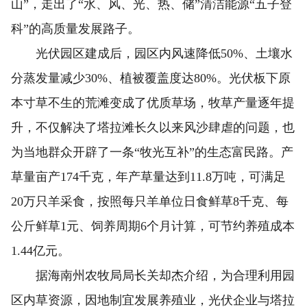
山”，走出了“水、风、光、热、储”清洁能源“五子登
科”的高质量发展路子。
光伏园区建成后，园区内风速降低50%、土壤水
分蒸发量减少30%、植被覆盖度达80%。光伏板下原
本寸草不生的荒滩变成了优质草场，牧草产量逐年提
升，不仅解决了塔拉滩长久以来风沙肆虐的问题，也
为当地群众开辟了一条“牧光互补”的生态富民路。产
草量亩产174千克，年产草量达到11.8万吨，可满足
20万只羊采食，按照每只羊单位日食鲜草8千克、每
公斤鲜草1元、饲养周期6个月计算，可节约养殖成本
1.44亿元。
据海南州农牧局局长关却杰介绍，为合理利用园
区内草资源，因地制宜发展养殖业，光伏企业与塔拉