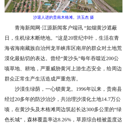
沙退人进的贵南木格滩。洪玉杰 摄
青海新闻网·江源新闻客户端讯 “如烟黄沙遮蔽
日，生机绿木断绝地。”这是20世纪中叶，生活在青
海省海南藏族自治州龙羊峡库区南岸的群众对土地荒
漠化最贴切的表达。曾经“黄沙头”每年吞噬近200公
顷草地、耕地，严重威胁黄河上游生态安全，给周边
群众正常生产生活造成严重危害。
沙漠生绿荫，一心锁黄龙。1996年以来，贵南县
经过20多年的防沙治沙，共治理沙漠化土地14.7万公
顷，在黄沙头及木格滩周边筑起长达300多公里的“绿
色长城”，森林覆盖率达8.26%，草原综合植被盖度达