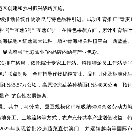
范区创建和乡村振兴战略实施。
推动传统作物改良与特色品种引进。成功引育推广“青麦1
互薯4号”“互薯5号”“互薯6号”；在特色果蔬方面，累计引育皱叶
破高海拔地区红薯露天试种，填补青海相关种植空白；西蓝薹、
，显著增强“七彩农业”的品牌内涵与产业色彩。
次推广格局，依托院士专家工作站、科技特派员工作站等平
包片联点制度，全程指导作物提纯复壮、品种驯化及标准化生
积达5.57万公顷，高原冷凉蔬菜种植面积达4830公顷，预计
-量产”的良性发展链条。
。其中，马铃薯、蚕豆规模化种植吸纳6000余名劳动力就
基地务工、土地流转等方式，农户充分共享产业增值收益。特
025年实现首批冷凉蔬菜直供澳门，并远销越南等国际市