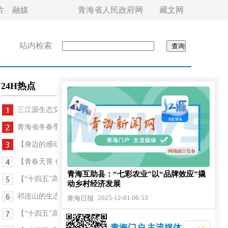
片
融媒
青海省人民政府网
藏文网
站内检索
24H热点
三江源生态文化展亮相大湾区
青海省冬春季“青BA”联赛圆满落幕
【身边的感动】绽放在高原电线上的“格桑花”——...
【青春无畏 创业有路】火锅里“煮”着奋斗与温柔
青海互助县：“七彩农业”以“品牌效应”撬
【“十四五”高质量发展答卷】青海海南州：气象保...
动乡村经济发展
祁连山的生态答卷
2025-12-01 06:53
青海日报
【“十四五”高质量发展答卷】青海海北州：老旧小...
青海门户 主流媒体