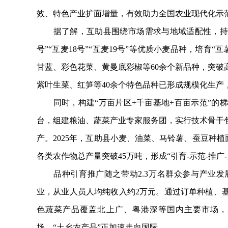
效、特色产业扩面增量，有效助力全国农业现代化示
据了解，互助县围绕市场需求与地域适配性，持续
号”“互麦18号”“互麦19号”等优质小麦品种，培育“
甘蓝、彩色花菜、黄曼底彩椒等60余个新品种，突
紫叶生菜、红笋等40余个特色品种已形成规模化生产
同时，构建“万亩片区+千亩基地+百亩示范”的梯
台，组建粮油、蔬菜产业专家服务团，实行技术骨干
产。2025年，互助县小麦、油菜、马铃薯、蚕豆种植面
各类农作物总产量突破45万吨，形成“引育-示范-推广
品种引育推广随之带动2.3万名群众参与产业发展
业，从业人员人均纯收入约2万元。通过订单种植、
色蔬菜产品覆盖北上广、粤港深等国内主要市场，2
场，“土乡农产品”正加速走向国际。