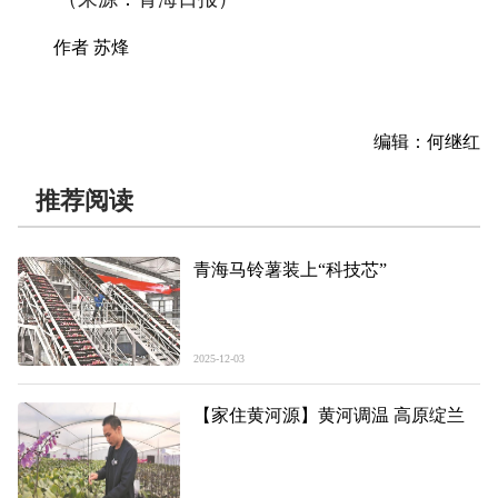
作者 苏烽
编辑：何继红
推荐阅读
青海马铃薯装上“科技芯”
2025-12-03
【家住黄河源】黄河调温 高原绽兰