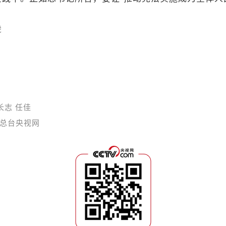
虎
长志 任佳
总台央视网