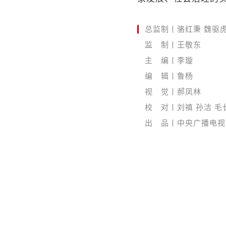
总监制丨骆红秉 魏驱
监 制丨王敬东
主 编丨李璇
编 辑丨鲁杨
视 觉丨郝凤林
校 对丨刘禛 孙洁 毛
出 品丨中央广播电视