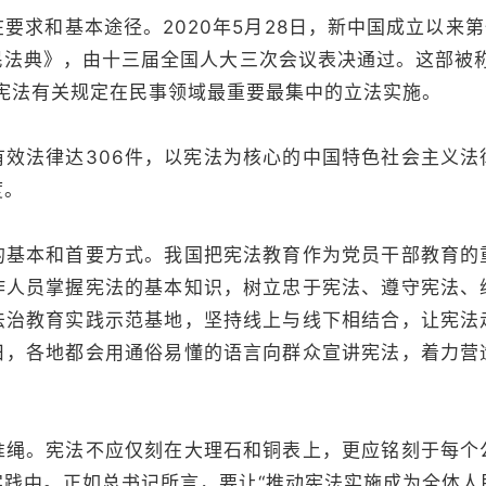
要求和基本途径。2020年5月28日，新中国成立以来第
民法典》，由十三届全国人大三次会议表决通过。这部被称
为宪法有关规定在民事领域最重要最集中的立法实施。
有效法律达306件，以宪法为核心的中国特色社会主义法
度。
的基本和首要方式。我国把宪法教育作为党员干部教育的
作人员掌握宪法的基本知识，树立忠于宪法、遵守宪法、
法治教育实践示范基地，坚持线上与线下相结合，让宪法
日，各地都会用通俗易懂的语言向群众宣讲宪法，着力营
准绳。宪法不应仅刻在大理石和铜表上，更应铭刻于每个
践中。正如总书记所言，要让“推动宪法实施成为全体人