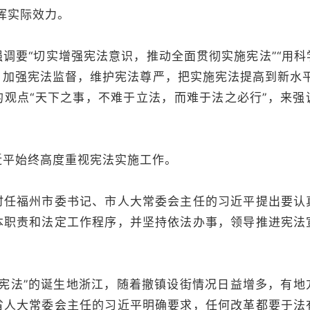
挥实际效力。
调要“切实增强宪法意识，推动全面贯彻实施宪法”“用
，加强宪法监督，维护宪法尊严，把实施宪法提高到新水平
的观点“天下之事，不难于立法，而难于法之必行”，来强
近平始终高度重视宪法实施工作。
时任福州市委书记、市人大常委会主任的习近平提出要认
本职责和法定工作程序，并坚持依法办事，领导推进宪法
四宪法”的诞生地浙江，随着撤镇设街情况日益增多，有
省人大常委会主任的习近平明确要求，任何改革都要于法