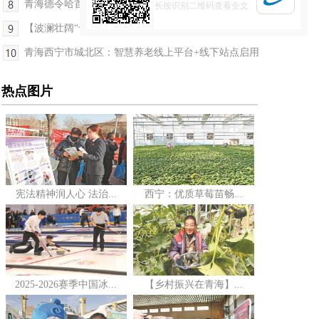
青海德令哈首次记录到国家一级重点保护野生动物豺
长按识别二维码查看全文
【波澜壮阔“十四五”】高原之治 绿色之基 新时代...
青海西宁市城北区：智慧养老线上平台+线下站点启用
热点图片
宪法精神润人心 法治...
西宁：优质草莓苗畅...
2025-2026赛季中国冰...
【乡村振兴在青海】...