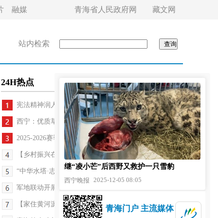
片
融媒
青海省人民政府网
藏文网
站内检索
24H热点
宪法精神润人心 法治春雨滋万家
西宁：优质草莓苗畅销省内外
2025-2026赛季中国冰壶联赛（青海西宁站）开赛
【乡村振兴在青海】湟中贝贝南瓜喜丰收
继“凌小芒”后西野又救护一只雪豹
“中华水塔·志愿守护”生态志愿服务省级示范活动举行
2025-12-05 08:05
西宁晚报
军地联动开展“宪法进军营”活动
【家住黄河源】守非遗“味” 传“青海香”
青海门户 主流媒体