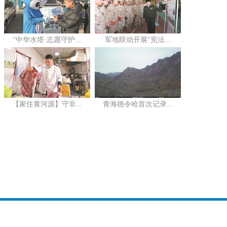
“中华水塔·志愿守护...
军地联动开展“宪法...
【家住黄河源】守非...
青海德令哈首次记录...