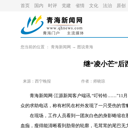
首页
国内
时评
党建
省情
文化
法治
原创
您当前的位置 ：
青海新闻网
→
图说青海
继“凌小芒”
来源：西宁晚报
作者：
师晓琼
青海新闻网·江源新闻客户端讯 “叮铃铃……”11
众的求助电话，称有村民在村外发现了一只受伤的雪
在现场，工作人员看到一团灰白色的身影蜷缩在那
血痂，瘦得能清晰看到肋骨的轮廓，毛茸茸的尾巴无