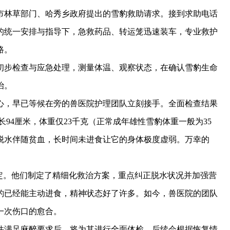
市林草部门、哈秀乡政府提出的雪豹救助请求。接到求助电话
的统一安排与指导下，急救药品、转运笼迅速装车，专业救护
路。
步检查与应急处理，测量体温、观察状态，在确认雪豹生命
治。
中心，早已等候在旁的兽医院护理团队立刻接手。全面检查结果
长94厘米，体重仅23千克（正常成年雄性雪豹体重一般为35
度脱水伴随贫血，长时间未进食让它的身体极度虚弱。万幸的
。
。他们制定了精细化救治方案，重点纠正脱水状况并加强营
豹已经能主动进食，精神状态好了许多。如今，兽医院的团队
一次伤口的愈合。
满足麻醉要求后，将为其进行全面体检，后续会根据恢复情