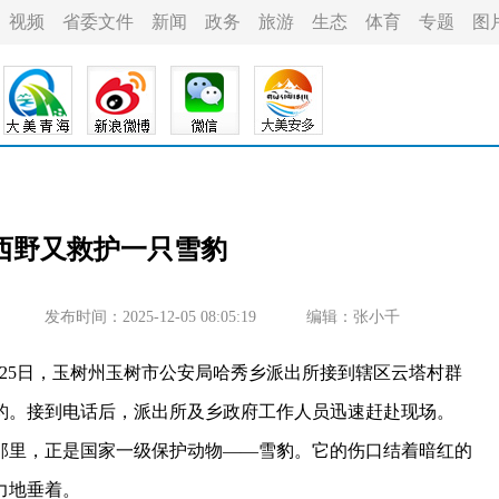
视频
省委文件
新闻
政务
旅游
生态
体育
专题
图
后西野又救护一只雪豹
发布时间：2025-12-05 08:05:19
编辑：张小千
月25日，玉树州玉树市公安局哈秀乡派出所接到辖区云塔村群
豹。接到电话后，派出所及乡政府工作人员迅速赶赴现场。
里，正是国家一级保护动物——雪豹。它的伤口结着暗红的
力地垂着。