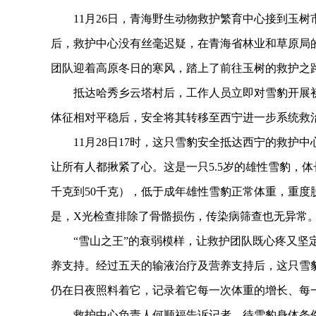
11月26日，青海野生动物救护繁育中心接到玉树
后，救护中心没有丝毫迟疑，在青海省林业和草原局
团队迎着高原冬日的寒风，踏上了前往玉树的救护之
抵达哈秀乡云塔村后，工作人员立即对雪豹开展初
体征相对平稳后，安全将其转移至西宁进一步系统救
11月28日17时，这只雪豹安全抵达西宁的救护
让所有人都揪紧了心。这是一只5.5岁的雄性雪豹，体
千克到50千克），低于成年雄性雪豹正常体重，重
是，X光检查排除了骨骼损伤，传染病筛查也无异常
“雪山之王”的衰弱模样，让救护团队既心疼又坚定
养支持。经过五天的输液治疗及营养支持后，这只雪
仍在日夜照料着它，记录着它每一次体重的增长、每
救护中心负责人何顺福告诉记者，待雪豹身体条件