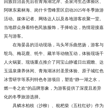
回族自治县先后在青海湖北岸、圣泉湾生态体验区、
阿咪东索林海、岗什卡雪峰景区启动2025年冬季旅游
活动。媒体记者、网络达人以及各地游客欢聚一堂。
当地群众身着特色民族服饰，手捧哈达，热情迎接嘉
宾与游客。
在海晏县的活动现场，马头琴乐曲悠扬，游客与
鸵鸟、梅花鹿、牦牛、藏羊等动物互动，体验现场千
人火锅宴。现场重点推介了同宝山静谧日出观瞻、达
玉温泉康养休闲、青海湖冰封圣景体验、原子城红色
冰雪研学等系列特色冬游项目，塑造“静一湖之水，
燃一冬之欢”的品牌形象，为游客提供了深度且差异
化的冬季旅游选择。
具鳞水柏枝（沙柳）、枇杷柴（五柱红砂）作为