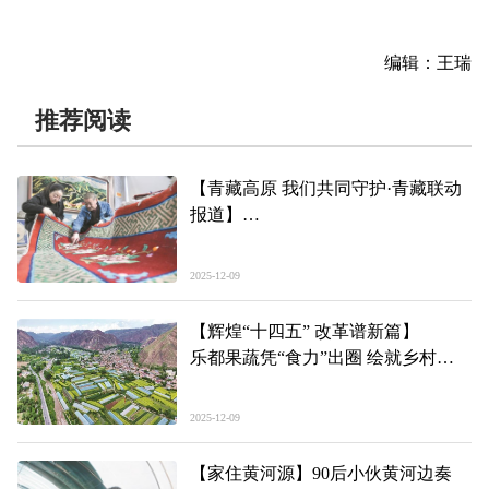
编辑：王瑞
推荐阅读
【青藏高原 我们共同守护·青藏联动
报道】
“八字扣”里的高原生态与非遗故事
2025-12-09
【辉煌“十四五” 改革谱新篇】
乐都果蔬凭“食力”出圈 绘就乡村振
兴绿色画卷
2025-12-09
【家住黄河源】90后小伙黄河边奏