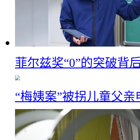
菲尔兹奖“0”的突破背
“梅姨案”被拐儿童父