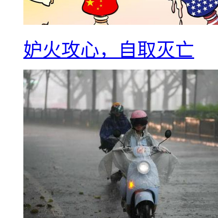
妒火攻心，自取灭亡