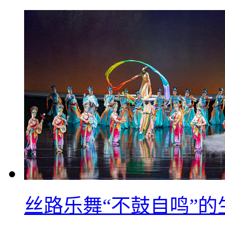
丝路乐舞“不鼓自鸣”