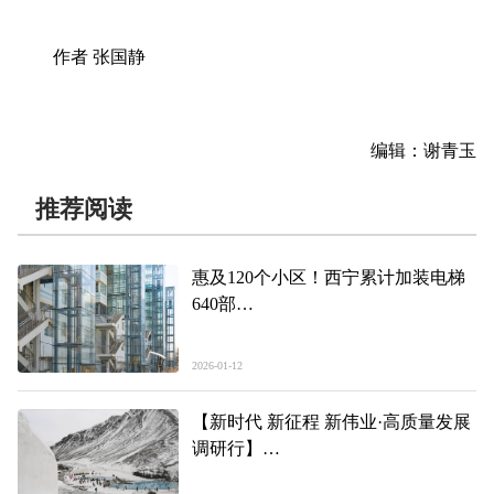
作者 张国静
编辑：谢青玉
推荐阅读
惠及120个小区！西宁累计加装电梯
640部
——蝶变焕新·城市更新进行时系列
报道之二
2026-01-12
【新时代 新征程 新伟业·高质量发展
调研行】
借冰雪东风 绘文旅热景