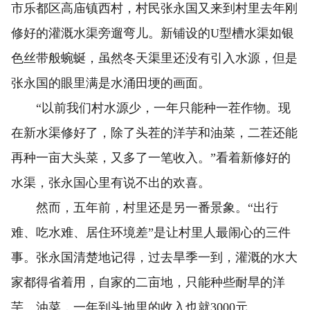
市乐都区高庙镇西村，村民张永国又来到村里去年刚
修好的灌溉水渠旁遛弯儿。新铺设的U型槽水渠如银
色丝带般蜿蜒，虽然冬天渠里还没有引入水源，但是
张永国的眼里满是水涌田埂的画面。
“以前我们村水源少，一年只能种一茬作物。现
在新水渠修好了，除了头茬的洋芋和油菜，二茬还能
再种一亩大头菜，又多了一笔收入。”看着新修好的
水渠，张永国心里有说不出的欢喜。
然而，五年前，村里还是另一番景象。“出行
难、吃水难、居住环境差”是让村里人最闹心的三件
事。张永国清楚地记得，过去旱季一到，灌溉的水大
家都得省着用，自家的二亩地，只能种些耐旱的洋
芋、油菜，一年到头地里的收入也就3000元。