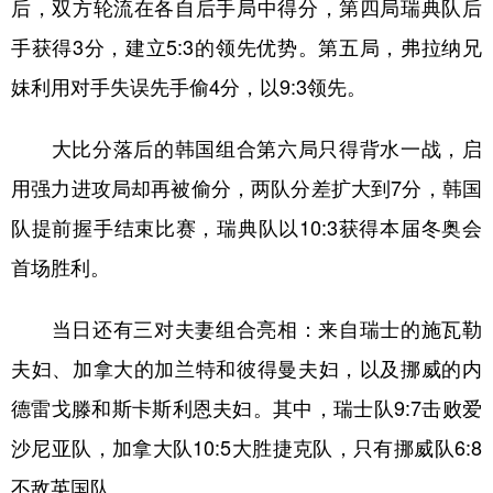
后，双方轮流在各自后手局中得分，第四局瑞典队后
手获得3分，建立5:3的领先优势。第五局，弗拉纳兄
妹利用对手失误先手偷4分，以9:3领先。
大比分落后的韩国组合第六局只得背水一战，启
用强力进攻局却再被偷分，两队分差扩大到7分，韩国
队提前握手结束比赛，瑞典队以10:3获得本届冬奥会
首场胜利。
当日还有三对夫妻组合亮相：来自瑞士的施瓦勒
夫妇、加拿大的加兰特和彼得曼夫妇，以及挪威的内
德雷戈滕和斯卡斯利恩夫妇。其中，瑞士队9:7击败爱
沙尼亚队，加拿大队10:5大胜捷克队，只有挪威队6:8
不敌英国队。