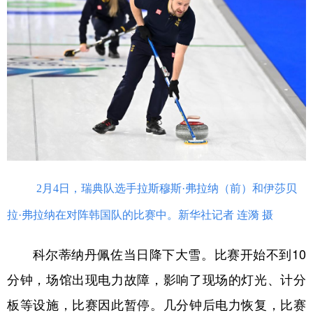
学术中国
乡村振兴
银龄
溯源中国
城市
旅游
能源
会展
彩票
娱乐
时尚
悦读
公益
一带一路
亚太网
上市公司
文化产业
2月4日，瑞典队选手拉斯穆斯·弗拉纳（前）和伊莎贝
地方频道
拉·弗拉纳在对阵韩国队的比赛中。新华社记者 连漪 摄
北京
天津
河北
山西
科尔蒂纳丹佩佐当日降下大雪。比赛开始不到10
辽宁
吉林
上海
江苏
分钟，场馆出现电力故障，影响了现场的灯光、计分
浙江
安徽
福建
江西
板等设施，比赛因此暂停。几分钟后电力恢复，比赛