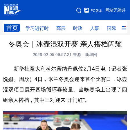
手机版
网站无障碍
PC版本
网站地图
首页
学习进行时
高层
时政
人事
国际
财
冬奥会｜冰壶混双开赛 亲人搭档闪耀
学习进行时
高层
时政
人事
2026-02-05 09:57:21
来源：新华网
国际
财经
网评
港澳
新华社意大利科尔蒂纳丹佩佐2月4日电（记者张
台湾
思客智库
全球连线
教育
悦姗、周欣）4日，米兰冬奥会迎来首个比赛日，冰壶
科技
科创
量子
体育
混双项目展开四场循环赛较量。当晚赛场上出现了四
文化
书画
健康
军事
组亲人搭档，其中三对迎来“开门红”。
访谈
视频
图片
政务
法律
中央文件
金融
汽车
食品
人居
信息化
数字经济