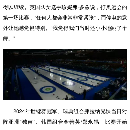
山东
河南
湖北
湖南
得以继续。英国队女选手珍妮弗·多兹说，打奥运会的
广东
广西
海南
重庆
第一场比赛，“任何人都会非常非常紧张”，而停电的意
四川
贵州
云南
西藏
外让她感觉挺特别。“我觉得我们当时还小小地跳了个
舞。”
陕西
甘肃
青海
宁夏
新疆
内蒙古
黑龙江
多语种频道
English
Español
Français
عربى
Русский язык
日本語
한국어
Deutsch
Português
2024年世锦赛冠军、瑞典组合弗拉纳兄妹当日对
阵亚洲“独苗”、韩国组合金善英/郑永锡。比赛开始