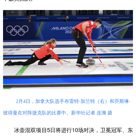
2月4日，加拿大队选手布雷特·加兰特（右）和乔斯琳·
彼得曼在对阵捷克队的比赛中。新华社记者 连漪 摄
冰壶混双项目5日将进行10场对决，卫冕冠军、东