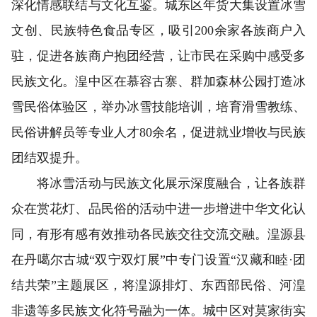
深化情感联结与文化互鉴。城东区年货大集设置冰雪
文创、民族特色食品专区，吸引200余家各族商户入
驻，促进各族商户抱团经营，让市民在采购中感受多
民族文化。湟中区在慕容古寨、群加森林公园打造冰
雪民俗体验区，举办冰雪技能培训，培育滑雪教练、
民俗讲解员等专业人才80余名，促进就业增收与民族
团结双提升。
将冰雪活动与民族文化展示深度融合，让各族群
众在赏花灯、品民俗的活动中进一步增进中华文化认
同，有形有感有效推动各民族交往交流交融。湟源县
在丹噶尔古城“双宁双灯展”中专门设置“汉藏和睦·团
结共荣”主题展区，将湟源排灯、东西部民俗、河湟
非遗等多民族文化符号融为一体。城中区对莫家街实