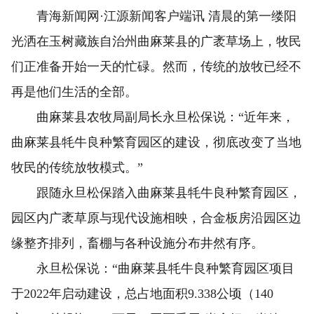
青海新闻网·江源新闻客户端讯 清晨的第一缕阳
光洒在玉树藏族自治州曲麻莱县的广袤草场上，牧民
们正准备开始一天的忙碌。然而，传统的放牧已经不
再是他们生活的全部。
曲麻莱县农牧局副局长永旦松保说：“近年来，
曲麻莱县牦牛良种繁育园区的建设，彻底改变了当地
牧民的传统放牧模式。”
跟随永旦松保踏入曲麻莱县牦牛良种繁育园区，
园区内广袤草原与现代设施相映，合金板房沿园区边
缘整齐排列，畜棚与各种设施分布井然有序。
永旦松保说：“曲麻莱县牦牛良种繁育园区项目
于2022年启动建设，总占地面积9.338公顷（140