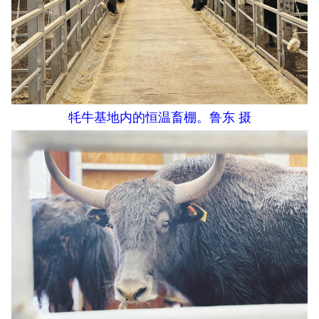
牦牛基地内的恒温畜棚。鲁东 摄