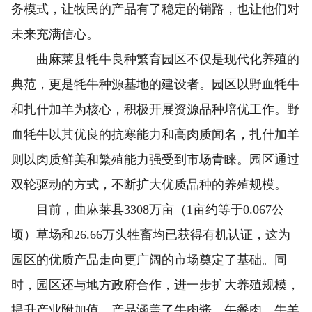
务模式，让牧民的产品有了稳定的销路，也让他们对
未来充满信心。
曲麻莱县牦牛良种繁育园区不仅是现代化养殖的
典范，更是牦牛种源基地的建设者。园区以野血牦牛
和扎什加羊为核心，积极开展资源品种培优工作。野
血牦牛以其优良的抗寒能力和高肉质闻名，扎什加羊
则以肉质鲜美和繁殖能力强受到市场青睐。园区通过
双轮驱动的方式，不断扩大优质品种的养殖规模。
目前，曲麻莱县3308万亩（1亩约等于0.067公
顷）草场和26.66万头牲畜均已获得有机认证，这为
园区的优质产品走向更广阔的市场奠定了基础。同
时，园区还与地方政府合作，进一步扩大养殖规模，
提升产业附加值。产品涵盖了牛肉酱、午餐肉、牛羊