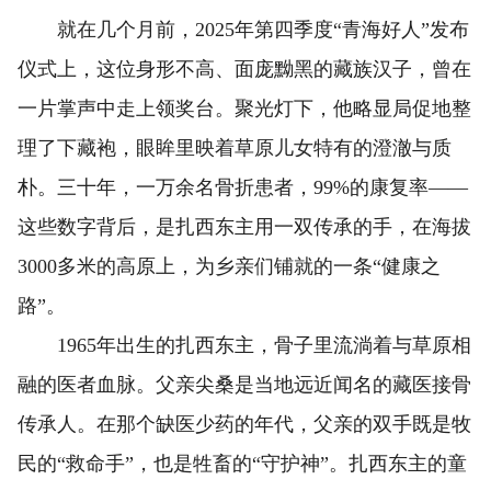
就在几个月前，2025年第四季度“青海好人”发布
仪式上，这位身形不高、面庞黝黑的藏族汉子，曾在
一片掌声中走上领奖台。聚光灯下，他略显局促地整
理了下藏袍，眼眸里映着草原儿女特有的澄澈与质
朴。三十年，一万余名骨折患者，99%的康复率——
这些数字背后，是扎西东主用一双传承的手，在海拔
3000多米的高原上，为乡亲们铺就的一条“健康之
路”。
1965年出生的扎西东主，骨子里流淌着与草原相
融的医者血脉。父亲尖桑是当地远近闻名的藏医接骨
传承人。在那个缺医少药的年代，父亲的双手既是牧
民的“救命手”，也是牲畜的“守护神”。扎西东主的童