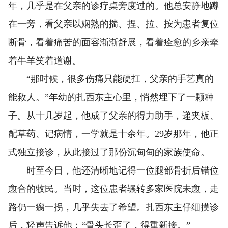
年，几乎是在父亲的诊疗桌旁度过的。他总安静地蹲
在一旁，看父亲以娴熟的揣、捏、拉、按为患者复位
断骨，看着痛苦的面容渐渐舒展，看着痊愈的乡亲牵
着牛羊笑着道谢。
“那时候，很多伤痛只能硬扛，父亲的手艺真的
能救人。”年幼的扎西东主心里，悄然埋下了一颗种
子。从十几岁起，他成了父亲的得力助手，递夹板、
配草药、记病情，一学就是十余年。29岁那年，他正
式独立接诊，从此接过了那份沉甸甸的家族使命。
时至今日，他还清晰地记得一位腿部骨折后错位
愈合的牧民。当时，这位患者辗转多家医院未愈，走
路仍一瘸一拐，几乎失去了希望。扎西东主仔细摸诊
后，轻声告诉他：“骨头长歪了，得重新接。”