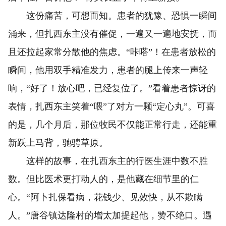
这份痛苦，可想而知。患者的犹豫、恐惧一瞬间
涌来，但扎西东主没有催促，一遍又一遍地安抚，而
且还拉起家常分散他的焦虑。“咔嗒”！在患者放松的
瞬间，他用双手精准发力，患者的腿上传来一声轻
响，“好了！放心吧，已经复位了。”看着患者惊讶的
表情，扎西东主笑着“喂”了对方一颗“定心丸”。可喜
的是，几个月后，那位牧民不仅能正常行走，还能重
新跃上马背，驰骋草原。
这样的故事，在扎西东主的行医生涯中数不胜
数。但比医术更打动人的，是他藏在细节里的仁
心。“阿卜扎保看病，花钱少、见效快，从不欺瞒
人。”唐谷镇达隆村的增太加提起他，赞不绝口。遇