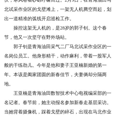
伏，寒风卷着砂砾呼啸而过。2月9日，在青海油田马
北试采作业区的戈壁滩上，一架无人机腾空而起，划
出一道精准的弧线开启巡检工作。
操控这架无人机的，是28岁的郭子钊。这个春
节，他又一次坚守在野外场站。
郭子钊是青海油田采气二厂马北试采作业区的一
名岗位员工。他身形精干，动作麻利，带着一股军人
般的干练劲儿。今年是他和妻子王亚楠新婚的第一
年。本该是阖家团圆的新春佳节，夫妻俩却分隔两
地。
王亚楠是青海油田数智技术中心电视编采部的一
名记者。春节前，她主动报名参加新春走基层采访。
当她背着摄像机，踩着戈壁的碎石，出现在马北作业