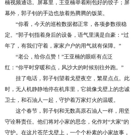
楠视频通话。屏幕里，王亚楠举着刚包好的饺子；屏
幕外，郭子钊的手边也放着热腾腾的饭菜。
“你看，今天的巡检数据都正常，各项参数很稳
定。”郭子钊指着身后的设备，语气里满是自豪：“过
年了，有我们守着，家家户户的用气就有保障。”
“老公，给你点赞！”王亚楠的眼眶有点泛
红：“你平时穿暖和点，风沙大的时候别往外跑。”
挂了电话，郭子钊望着戈壁夜空，繁星点点。此
时，无人机静静地停在机库里，它就像戈壁上的忠诚
卫士，和石油人一起，守护着万家灯火的温暖。
这个春节，郭子钊和无数高原石油人一样，用坚
守诠释责任。他们将对小家的思念，化作对“大家”的
守护。在这片苍茫戈壁上，一个个朴素的小家故事，