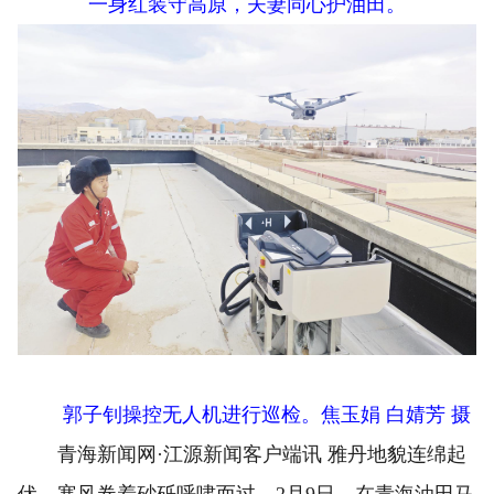
一身红装守高原，夫妻同心护油田。
郭子钊操控无人机进行巡检。焦玉娟 白婧芳 摄
青海新闻网·江源新闻客户端讯 雅丹地貌连绵起