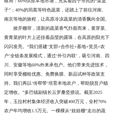
格局：60%供应本地市场，充实着西宁市民的“菜篮
子”；40%的茼蒿等特色蔬菜，还踏上了前往河南、
南京等地的旅程，让高原冷凉蔬菜的清香飘向全国。
掀开棚帘，清新的蔬菜香气扑面而来，黄芽菜、
黄青菜的叶片上还挂着晶莹的露珠，在高原的阳光下
闪闪发亮。“我们搭建‘支部+合作社+基地+党员+农
户’全链条发展模式，通过‘外引内联’，吸引河南、四
川、安徽等地60%外来承包户。他们带来先进技术，
同时享受棚租优惠、免费换膜、新品试种等政策支
持。我们再以‘传帮带’培育本地农户，帮助脱贫户稳
定增收。”多巴镇副镇长云罗桑坚措说。截至2025
年，玉拉村村集体经济收入突破400万元，全村70%
农户年均增收1.5万元。一棵棵从“娃娃棚”走出的蔬