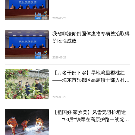
2026-03-26
我省非法倾倒固体废物专项整治取得
阶段性成效
2026-03-26
【万名干部下乡】旱地湾里樱桃红
——海东市乐都区高庙镇干部入村宣
讲中央一号文件精神
2026-03-26
【祖国好 家乡美】风雪无阻护坦途
——“90后”铁军在高原护路一线绽芳
华