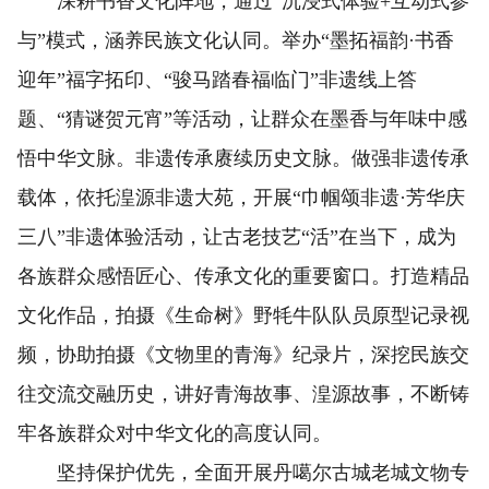
深耕书香文化阵地，通过“沉浸式体验+互动式参
与”模式，涵养民族文化认同。举办“墨拓福韵·书香
迎年”福字拓印、“骏马踏春福临门”非遗线上答
题、“猜谜贺元宵”等活动，让群众在墨香与年味中感
悟中华文脉。非遗传承赓续历史文脉。做强非遗传承
载体，依托湟源非遗大苑，开展“巾帼颂非遗·芳华庆
三八”非遗体验活动，让古老技艺“活”在当下，成为
各族群众感悟匠心、传承文化的重要窗口。打造精品
文化作品，拍摄《生命树》野牦牛队队员原型记录视
频，协助拍摄《文物里的青海》纪录片，深挖民族交
往交流交融历史，讲好青海故事、湟源故事，不断铸
牢各族群众对中华文化的高度认同。
坚持保护优先，全面开展丹噶尔古城老城文物专