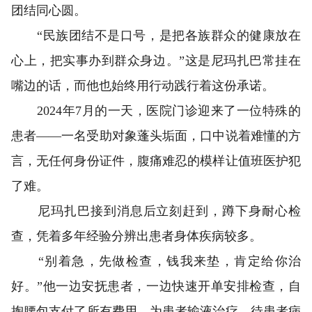
团结同心圆。
“民族团结不是口号，是把各族群众的健康放在
心上，把实事办到群众身边。”这是尼玛扎巴常挂在
嘴边的话，而他也始终用行动践行着这份承诺。
2024年7月的一天，医院门诊迎来了一位特殊的
患者——一名受助对象蓬头垢面，口中说着难懂的方
言，无任何身份证件，腹痛难忍的模样让值班医护犯
了难。
尼玛扎巴接到消息后立刻赶到，蹲下身耐心检
查，凭着多年经验分辨出患者身体疾病较多。
“别着急，先做检查，钱我来垫，肯定给你治
好。”他一边安抚患者，一边快速开单安排检查，自
掏腰包支付了所有费用，为患者输液治疗。待患者病